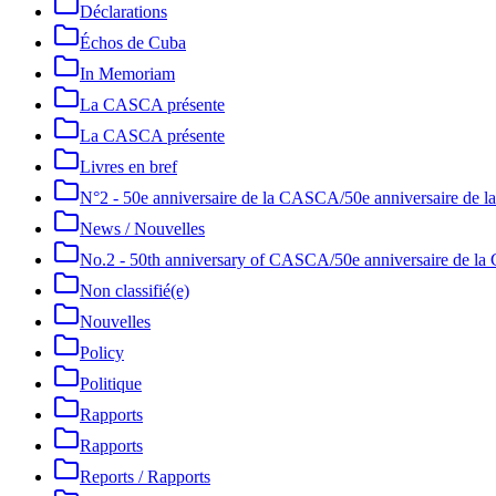
Déclarations
Échos de Cuba
In Memoriam
La CASCA présente
La CASCA présente
Livres en bref
N°2 - 50e anniversaire de la CASCA/50e anniversaire de
News / Nouvelles
No.2 - 50th anniversary of CASCA/50e anniversaire de 
Non classifié(e)
Nouvelles
Policy
Politique
Rapports
Rapports
Reports / Rapports