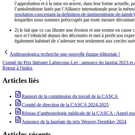
l’approbation et à la mise en œuvre, dans leur forme actuelle, p
l’antisémitisme listés par l’Alliance internationale pour la mémo
resolution-concernant-la-definition-de-lantisemitisme-de-laimh/)
lesquelles nous sommes préoccupés par toute mesure découlant d
2) le fait que ce cas illustre une érosion et une remise en cause
race et l’ethnicité depuis des décennies et met à profit son exper
également habituel de s’adresser non seulement aux cercles unive
Anthropologica recherche une nouvelle équipe éditoriale !
Comité du Prix littéraire Labrecque-Lee : annonce du lauréat 2023 et
Retour à l'index
Articles liés
Rapport de la commission du travail de la CASCA
Comité de direction de la CASCA 2024-2025
Réseau d’anthropologie médicale de la CASCA : Appel pour 
Annonce de la lauréate du prix Weaver-Tremblay 2024
Articles récents