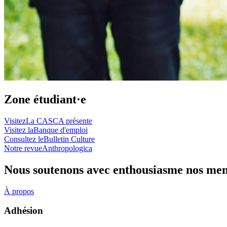
Zone étudiant·e
Visitez
La CASCA présente
Visitez la
Banque d'emploi
Consultez le
Bulletin Culture
Notre revue
Anthropologica
Nous soutenons avec enthousiasme nos mem
À propos
Adhésion