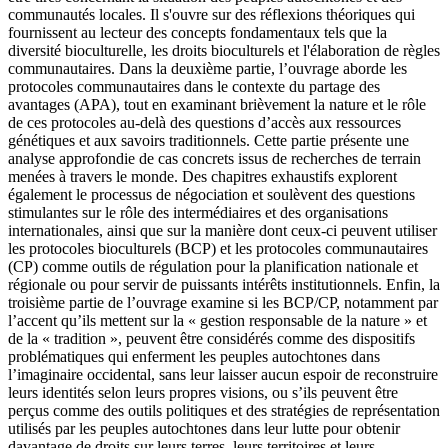
communautés locales. Il s'ouvre sur des réflexions théoriques qui
fournissent au lecteur des concepts fondamentaux tels que la
diversité bioculturelle, les droits bioculturels et l'élaboration de règles
communautaires. Dans la deuxième partie, l’ouvrage aborde les
protocoles communautaires dans le contexte du partage des
avantages (APA), tout en examinant brièvement la nature et le rôle
de ces protocoles au-delà des questions d’accès aux ressources
génétiques et aux savoirs traditionnels. Cette partie présente une
analyse approfondie de cas concrets issus de recherches de terrain
menées à travers le monde. Des chapitres exhaustifs explorent
également le processus de négociation et soulèvent des questions
stimulantes sur le rôle des intermédiaires et des organisations
internationales, ainsi que sur la manière dont ceux-ci peuvent utiliser
les protocoles bioculturels (BCP) et les protocoles communautaires
(CP) comme outils de régulation pour la planification nationale et
régionale ou pour servir de puissants intérêts institutionnels. Enfin, la
troisième partie de l’ouvrage examine si les BCP/CP, notamment par
l’accent qu’ils mettent sur la « gestion responsable de la nature » et
de la « tradition », peuvent être considérés comme des dispositifs
problématiques qui enferment les peuples autochtones dans
l’imaginaire occidental, sans leur laisser aucun espoir de reconstruire
leurs identités selon leurs propres visions, ou s’ils peuvent être
perçus comme des outils politiques et des stratégies de représentation
utilisés par les peuples autochtones dans leur lutte pour obtenir
davantage de droits sur leurs terres, leurs territoires et leurs