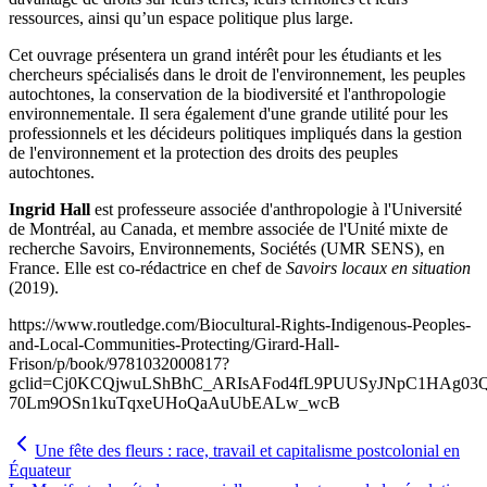
ressources, ainsi qu’un espace politique plus large.
Cet ouvrage présentera un grand intérêt pour les étudiants et les
chercheurs spécialisés dans le droit de l'environnement, les peuples
autochtones, la conservation de la biodiversité et l'anthropologie
environnementale. Il sera également d'une grande utilité pour les
professionnels et les décideurs politiques impliqués dans la gestion
de l'environnement et la protection des droits des peuples
autochtones.
Ingrid Hall
est professeure associée d'anthropologie à l'Université
de Montréal, au Canada, et membre associée de l'Unité mixte de
recherche Savoirs, Environnements, Sociétés (UMR SENS), en
France. Elle est co-rédactrice en chef de
Savoirs locaux en situation
(2019).
https://www.routledge.com/Biocultural-Rights-Indigenous-Peoples-
and-Local-Communities-Protecting/Girard-Hall-
Frison/p/book/9781032000817?
gclid=Cj0KCQjwuLShBhC_ARIsAFod4fL9PUUSyJNpC1HAg03Q
70Lm9OSn1kuTqxeUHoQaAuUbEALw_wcB
Une fête des fleurs : race, travail et capitalisme postcolonial en
Équateur