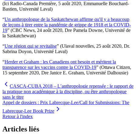
(Ici Radio-Canada Première, 5 août 2020, Emmanuelle Bouchard-
Bastien, Université Laval)
“
Un anthropologue de la Saskatchewan affirme qu'il y a beaucoup
de leçons à tirer entre la pandémie de grippe de 1918 et la COVID-
19
” (CBC News, 24 août 2020, Dre Pamela Downe, Université de
la Saskatchewan)
“
Une région qui se revitalise
” (Ulaval nouvelles, 25 août 2020, Dr.
Sabrina Doyon, Université Laval)
“
Herder et Graham : les Canadiens ont besoin et méritent la
transparence sur les vaccins contre la COVID-19
” (Ottawa Citizen,
15 septembre 2020, Dre Janice E. Graham, Université Dalhousie)
CASCA-CUBA 2018 – L’anthropologie repensée : le rapport de
la pratique non académique à la discipline, ou être anthropologue
sans le titre
Appel de dossiers : Prix Labrecque-Lee/Call for Submissions: The
Labrecque-Lee Book Prize
Retour à l'index
Articles liés