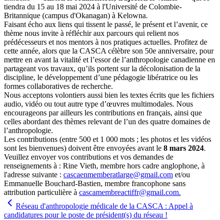
tiendra du 15 au 18 mai 2024 à l'Université de Colombie-
Britannique (campus d'Okanagan) à Kelowna.
Faisant écho aux liens qui tissent le passé, le présent et l’avenir, ce
thème nous invite à réfléchir aux parcours qui relient nos
prédécesseurs et nos mentors à nos pratiques actuelles. Profitez de
cette année, alors que la CASCA célèbre son 50e anniversaire, pour
mettre en avant la vitalité et l’essor de l’anthropologie canadienne en
partageant vos travaux, qu’ils portent sur la décolonisation de la
discipline, le développement d’une pédagogie libératrice ou les
formes collaboratives de recherche.
Nous acceptons volontiers aussi bien les textes écrits que les fichiers
audio, vidéo ou tout autre type d’œuvres multimodales. Nous
encourageons par ailleurs les contributions en français, ainsi que
celles abordant des thèmes relevant de l’un des quatre domaines de
l’anthropologie.
Les contributions (entre 500 et 1 000 mots ; les photos et les vidéos
sont les bienvenues) doivent être envoyées avant le
8 mars 2024
.
Veuillez envoyer vos contributions et vos demandes de
renseignements à : Rine Vieth, membre hors cadre anglophone, à
l'adresse suivante :
cascaenmemberatlarge@gmail.com
et/ou
Emmanuelle Bouchard-Bastien, membre francophone sans
attribution particulière à
cascamembreactiffr@gmail.com.
Réseau d'anthropologie médicale de la CASCA : Appel à
candidatures pour le poste de président(s) du réseau !