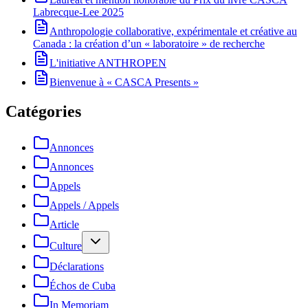
Labrecque-Lee 2025
Anthropologie collaborative, expérimentale et créative au
Canada : la création d’un « laboratoire » de recherche
L'initiative ANTHROPEN
Bienvenue à « CASCA Presents »
Catégories
Annonces
Annonces
Appels
Appels / Appels
Article
Culture
Déclarations
Échos de Cuba
In Memoriam