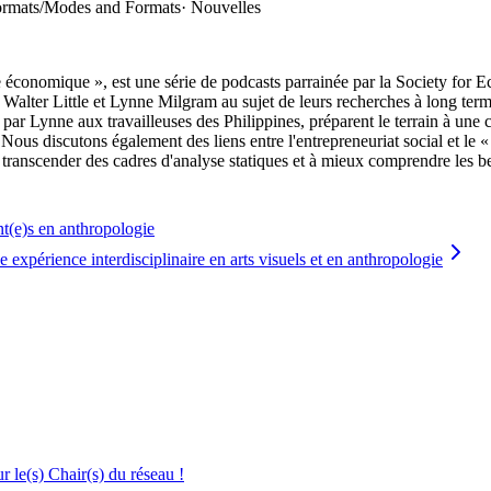
Formats/Modes and Formats
·
Nouvelles
gie économique », est une série de podcasts parrainée par la Society fo
s Walter Little et Lynne Milgram au sujet de leurs recherches à long term
ar Lynne aux travailleuses des Philippines, préparent le terrain à une c
. Nous discutons également des liens entre l'entrepreneuriat social et le
ranscender des cadres d'analyse statiques et à mieux comprendre les beso
nt(e)s en anthropologie
 expérience interdisciplinaire en arts visuels et en anthropologie
le(s) Chair(s) du réseau !