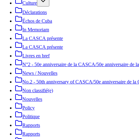
Culture
Déclarations
Échos de Cuba
In Memoriam
La CASCA présente
La CASCA présente
Livres en bref
N°2 - 50e anniversaire de la CASCA/50e anniversaire de
News / Nouvelles
No.2 - 50th anniversary of CASCA/50e anniversaire de 
Non classifié(e)
Nouvelles
Policy
Politique
Rapports
Rapports