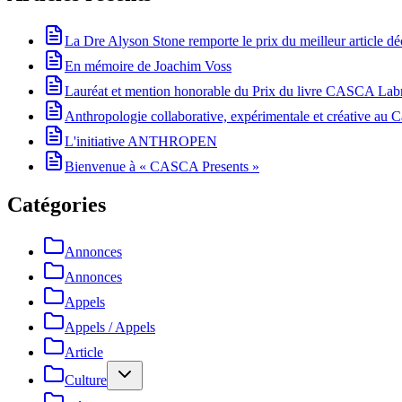
La Dre Alyson Stone remporte le prix du meilleur article 
En mémoire de Joachim Voss
Lauréat et mention honorable du Prix du livre CASCA La
Anthropologie collaborative, expérimentale et créative au Ca
L'initiative ANTHROPEN
Bienvenue à « CASCA Presents »
Catégories
Annonces
Annonces
Appels
Appels / Appels
Article
Culture