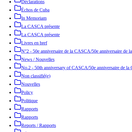
Déclarations
Échos de Cuba
In Memoriam
La CASCA présente
La CASCA présente
Livres en bref
N°2 - 50e anniversaire de la CASCA/50e anniversaire de
News / Nouvelles
No.2 - 50th anniversary of CASCA/50e anniversaire de 
Non classifié(e)
Nouvelles
Policy
Politique
Rapports
Rapports
Reports / Rapports