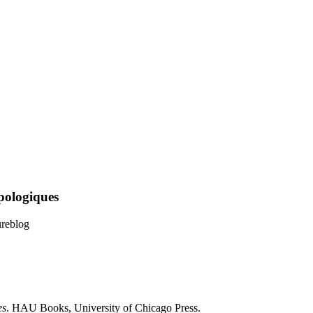
opologiques
ureblog
es
. HAU Books, University of Chicago Press.