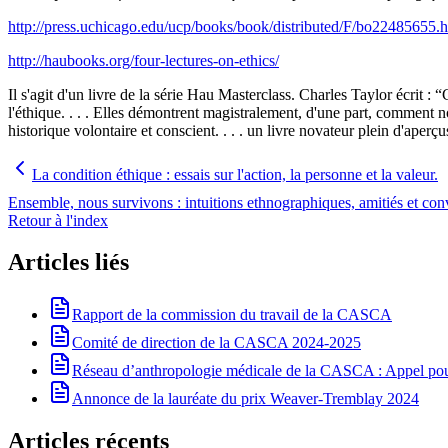
http://press.uchicago.edu/ucp/books/book/distributed/F/bo22485655.
http://haubooks.org/four-lectures-on-ethics/
Il s'agit d'un livre de la série Hau Masterclass. Charles Taylor écrit :
l'éthique. . . . Elles démontrent magistralement, d'une part, comment 
historique volontaire et conscient. . . . un livre novateur plein d'aper
La condition éthique : essais sur l'action, la personne et la valeur.
Ensemble, nous survivons : intuitions ethnographiques, amitiés et con
Retour à l'index
Articles liés
Rapport de la commission du travail de la CASCA
Comité de direction de la CASCA 2024-2025
Réseau d’anthropologie médicale de la CASCA : Appel pour 
Annonce de la lauréate du prix Weaver-Tremblay 2024
Articles récents