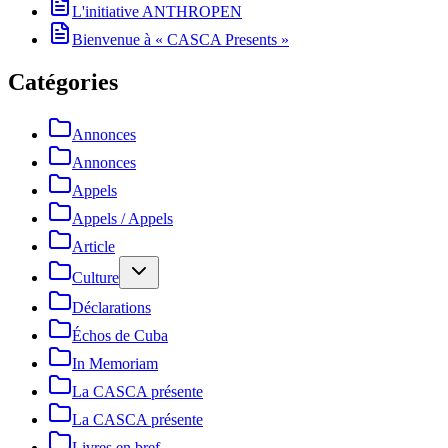
L'initiative ANTHROPEN
Bienvenue à « CASCA Presents »
Catégories
Annonces
Annonces
Appels
Appels / Appels
Article
Culture
Déclarations
Échos de Cuba
In Memoriam
La CASCA présente
La CASCA présente
Livres en bref