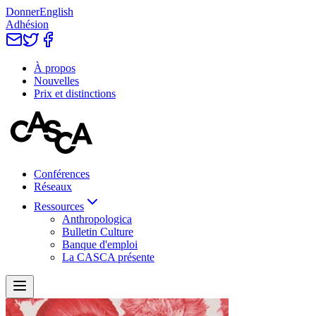
Donner
English
Adhésion
À propos
Nouvelles
Prix et distinctions
Conférences
Réseaux
Ressources
Anthropologica
Bulletin Culture
Banque d'emploi
La CASCA présente