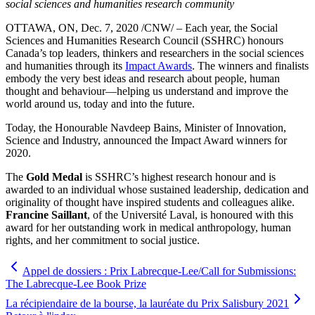
social sciences and humanities research community
OTTAWA, ON, Dec. 7, 2020 /CNW/ – Each year, the Social
Sciences and Humanities Research Council (SSHRC) honours
Canada’s top leaders, thinkers and researchers in the social sciences
and humanities through its
Impact Awards
. The winners and finalists
embody the very best ideas and research about people, human
thought and behaviour—helping us understand and improve the
world around us, today and into the future.
Today, the Honourable Navdeep Bains, Minister of Innovation,
Science and Industry, announced the Impact Award winners for
2020.
The
Gold Medal
is SSHRC’s highest research honour and is
awarded to an individual whose sustained leadership, dedication and
originality of thought have inspired students and colleagues alike.
Francine Saillant
, of the Université Laval, is honoured with this
award for her outstanding work in medical anthropology, human
rights, and her commitment to social justice.
Appel de dossiers : Prix Labrecque-Lee/Call for Submissions:
The Labrecque-Lee Book Prize
La récipiendaire de la bourse, la lauréate du Prix Salisbury 2021