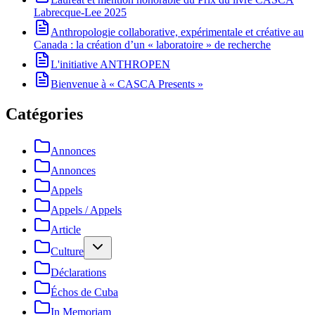
Labrecque-Lee 2025
Anthropologie collaborative, expérimentale et créative au
Canada : la création d’un « laboratoire » de recherche
L'initiative ANTHROPEN
Bienvenue à « CASCA Presents »
Catégories
Annonces
Annonces
Appels
Appels / Appels
Article
Culture
Déclarations
Échos de Cuba
In Memoriam