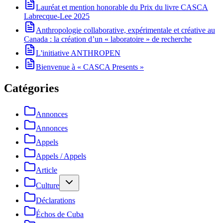
Lauréat et mention honorable du Prix du livre CASCA
Labrecque-Lee 2025
Anthropologie collaborative, expérimentale et créative au
Canada : la création d’un « laboratoire » de recherche
L'initiative ANTHROPEN
Bienvenue à « CASCA Presents »
Catégories
Annonces
Annonces
Appels
Appels / Appels
Article
Culture
Déclarations
Échos de Cuba