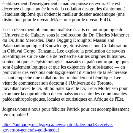
établissement d'enseignement canadien puisse recevoir. Elle est
décernée chaque année lors de la collation des grades d'automne à
l'étudiant diplômé qui obtient le meilleur dossier académique (une
distinction pour le niveau MA et une pour le niveau PhD).
Lee a récemment obtenu une maîtrise ès arts en anthropologie de
l'Université de Calgary sous la codirection du Dr. Charles Mather et
du Dr. Julio Mercader. Dans Digging Droughts: Maasai and
Palaeoanthropological Knowledge, Subsistence, and Collaboration
in Olduvai Gorge, Tanzania, Lee explore la production de savoirs
scientifiques sur ce site clé de recherche sur les origines humaines,
soutenant que les épistémologies maasaïes et paléoanthropologiques
sont également logiques et que les exigences de subsistance — en
particulier des versions ontologiquement distinctes de la sécheresse
— ont empêché une collaboration mutuellement bénéfique. Lee
vient de commencer son doctorat à l'Université de Toronto,
travaillant avec le Dr. Shiho Satsuka et le Dr. Lena Mortensen pour
examiner la coproduction de connaissances entre les communautés
paléoanthropologiques, locales et touristiques en Afrique de l'Est.
Joignez-vous à nous pour féliciter Patrick pour cet accomplissement
remarquable !
https://antharky.ucalgary.ca/news/patrick-lee-ma18-receive-
governor-generals-gold-medal