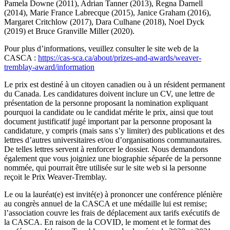
Pamela Downe (2011), Adrian Tanner (2013), Regna Darnell
(2014), Marie France Labrecque (2015), Janice Graham (2016),
Margaret Critchlow (2017), Dara Culhane (2018), Noel Dyck
(2019) et Bruce Granville Miller (2020).
Pour plus d’informations, veuillez consulter le site web de la
CASCA :
https://cas-sca.ca/about/prizes-and-awards/weaver-
tremblay-award/information
Le prix est destiné à un citoyen canadien ou à un résident permanent
du Canada. Les candidatures doivent inclure un CV, une lettre de
présentation de la personne proposant la nomination expliquant
pourquoi la candidate ou le candidat mérite le prix, ainsi que tout
document justificatif jugé important par la personne proposant la
candidature, y compris (mais sans s’y limiter) des publications et des
lettres d’autres universitaires et/ou d’organisations communautaires.
De telles lettres servent à renforcer le dossier. Nous demandons
également que vous joigniez une biographie séparée de la personne
nommée, qui pourrait être utilisée sur le site web si la personne
reçoit le Prix Weaver-Tremblay.
Le ou la lauréat(e) est invité(e) à prononcer une conférence plénière
au congrès annuel de la CASCA et une médaille lui est remise;
l’association couvre les frais de déplacement aux tarifs exécutifs de
la CASCA. En raison de la COVID, le moment et le format des