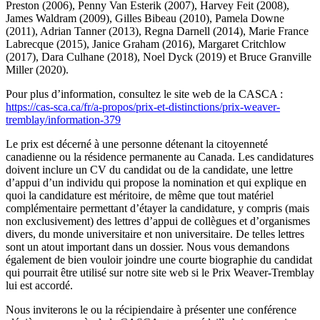
Preston (2006), Penny Van Esterik (2007), Harvey Feit (2008),
James Waldram (2009), Gilles Bibeau (2010), Pamela Downe
(2011), Adrian Tanner (2013), Regna Darnell (2014), Marie France
Labrecque (2015), Janice Graham (2016), Margaret Critchlow
(2017), Dara Culhane (2018), Noel Dyck (2019) et Bruce Granville
Miller (2020).
Pour plus d’information, consultez le site web de la CASCA :
https://cas-sca.ca/fr/a-propos/prix-et-distinctions/prix-weaver-
tremblay/information-379
Le prix est décerné à une personne détenant la citoyenneté
canadienne ou la résidence permanente au Canada. Les candidatures
doivent inclure un CV du candidat ou de la candidate, une lettre
d’appui d’un individu qui propose la nomination et qui explique en
quoi la candidature est méritoire, de même que tout matériel
complémentaire permettant d’étayer la candidature, y compris (mais
non exclusivement) des lettres d’appui de collègues et d’organismes
divers, du monde universitaire et non universitaire. De telles lettres
sont un atout important dans un dossier. Nous vous demandons
également de bien vouloir joindre une courte biographie du candidat
qui pourrait être utilisé sur notre site web si le Prix Weaver-Tremblay
lui est accordé.
Nous inviterons le ou la récipiendaire à présenter une conférence