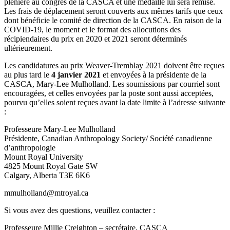
plénière au congrès de la CASCA et une médaille lui sera remise.
Les frais de déplacement seront couverts aux mêmes tarifs que ceux
dont bénéficie le comité de direction de la CASCA. En raison de la
COVID-19, le moment et le format des allocutions des
récipiendaires du prix en 2020 et 2021 seront déterminés
ultérieurement.
Les candidatures au prix Weaver-Tremblay 2021 doivent être reçues
au plus tard le
4 janvier 2021
et envoyées à la présidente de la
CASCA, Mary-Lee Mulholland. Les soumissions par courriel sont
encouragées, et celles envoyées par la poste sont aussi acceptées,
pourvu qu’elles soient reçues avant la date limite à l’adresse suivante
:
Professeure Mary-Lee Mulholland
Présidente, Canadian Anthropology Society/ Société canadienne
d’anthropologie
Mount Royal University
4825 Mount Royal Gate SW
Calgary, Alberta T3E 6K6
mmulholland@mtroyal.ca
Si vous avez des questions, veuillez contacter :
Professeure Millie Creighton – secrétaire, CASCA