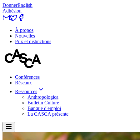
Donner
English
Adhésion
À propos
Nouvelles
Prix et distinctions
Conférences
Réseaux
Ressources
Anthropologica
Bulletin Culture
Banque d'emploi
La CASCA présente