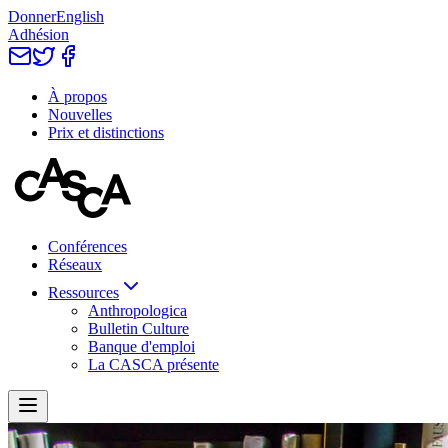
Donner
English
Adhésion
À propos
Nouvelles
Prix et distinctions
Conférences
Réseaux
Ressources
Anthropologica
Bulletin Culture
Banque d'emploi
La CASCA présente