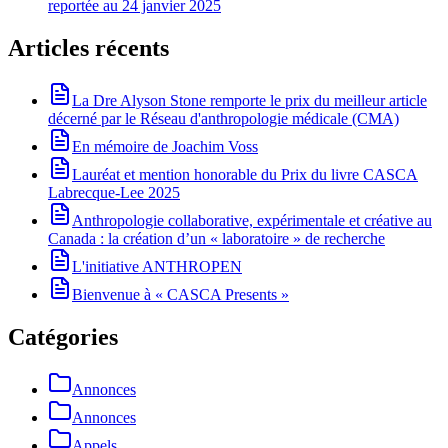
reportée au 24 janvier 2025
Articles récents
La Dre Alyson Stone remporte le prix du meilleur article
décerné par le Réseau d'anthropologie médicale (CMA)
En mémoire de Joachim Voss
Lauréat et mention honorable du Prix du livre CASCA
Labrecque-Lee 2025
Anthropologie collaborative, expérimentale et créative au
Canada : la création d’un « laboratoire » de recherche
L'initiative ANTHROPEN
Bienvenue à « CASCA Presents »
Catégories
Annonces
Annonces
Appels