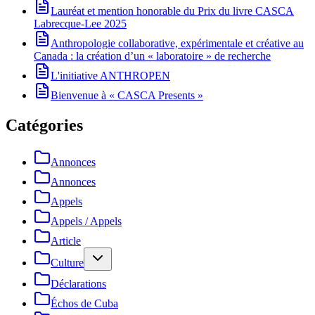
Lauréat et mention honorable du Prix du livre CASCA
Labrecque-Lee 2025
Anthropologie collaborative, expérimentale et créative au
Canada : la création d’un « laboratoire » de recherche
L'initiative ANTHROPEN
Bienvenue à « CASCA Presents »
Catégories
Annonces
Annonces
Appels
Appels / Appels
Article
Culture
Déclarations
Échos de Cuba