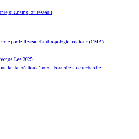
le(s) Chair(s) du réseau !
décerné par le Réseau d'anthropologie médicale (CMA)
brecque-Lee 2025
nada : la création d’un « laboratoire » de recherche