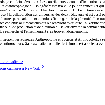
pologie en pleine évolution. Les contributeurs viennent d’institutions a
 d’anthropologie qui soit généraliste n’a vu le jour en français et qui 
anne/Lausanne Manifesto publié chez Liber en 2011. Le dictionnaire sou
 grâce à la collaboration des universités des deux rédacteurs et est aus
d’autres partenariats sont attendus afin de garantir la pérennité d’un out
des contenus aux rédacteurs qui les recevront avec toute l’ouverture att
e outil de production et de diffusion du savoir ouvert à la communauté s
 La recherche et l’enseignement s’en trouvent donc enrichis.
ropen, les Possédés, Anthropologie et Sociétés et Anthropologica seron
te anthropen.org. Sa présentation actuelle, fort simple, est appelée à évo
ition canadienne
itions culinaires à New York