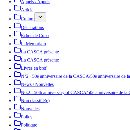
Appels / Appels
Article
Culture
Déclarations
Échos de Cuba
In Memoriam
La CASCA présente
La CASCA présente
Livres en bref
N°2 - 50e anniversaire de la CASCA/50e anniversaire de
News / Nouvelles
No.2 - 50th anniversary of CASCA/50e anniversaire de 
Non classifié(e)
Nouvelles
Policy
Politique