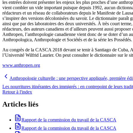
les entrées doivent présenter les enjeux les plus proches d’une anthro
vient combler un vide important puisque depuis 1992, aucun dictionnaire
rédacteurs et un réseau de collaborateurs depuis le Manifeste de Laus
s’inspirer des versions décolonisées du savoir. Le dictionnaire paraît
ainsi que par des laboratoires des deux universités. À très court terme, 
rédacteurs, des auteurs canadiens et d’ailleurs peuvent aussi proposer 
Anthropen, l’anthropologie canadienne vient donc de se doter d’un autr
Anthropologica, Anthropologie et Sociétés et de la série les Possédés.
Au congrès de la CASCA 2018 devant se tenir à Santiago de Cuba, Anth
l’Université Wilfrid Laurier. On peut consulter le dictionnaire sur le si
www.anthropen.org
Anthropologie culturelle : une perspective appliquée, première éd
Les nourritures itinérantes des immigrés : en contrepoint de leurs trad
Retour à l'index
Articles liés
Rapport de la commission du travail de la CASCA
Rapport de la commission du travail de la CASCA