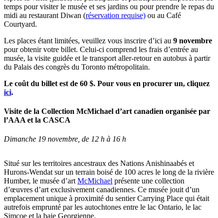
temps pour visiter le musée et ses jardins ou pour prendre le repas du
midi au restaurant Diwan (
réservation requise)
ou au Café
Courtyard.
Les places étant limitées, veuillez vous inscrire d’ici au
9 novembre
pour obtenir votre billet. Celui-ci comprend les frais d’entrée au
musée, la visite guidée et le transport aller-retour en autobus à partir
du Palais des congrès du Toronto métropolitain.
Le coût du billet est de 60 $. Pour vous en procurer un, cliquez
ici
.
Visite de la Collection McMichael d’art canadien organisée par
l’AAA et la CASCA
Dimanche 19 novembre, de 12 h à 16 h
Situé sur les territoires ancestraux des Nations Anishinaabés et
Hurons-Wendat sur un terrain boisé de 100 acres le long de la rivière
Humber, le musée d’art
McMichael
présente une collection
d’œuvres d’art exclusivement canadiennes. Ce musée jouit d’un
emplacement unique à proximité du sentier Carrying Place qui était
autrefois emprunté par les autochtones entre le lac Ontario, le lac
Simcoe et la baie Georgienne.