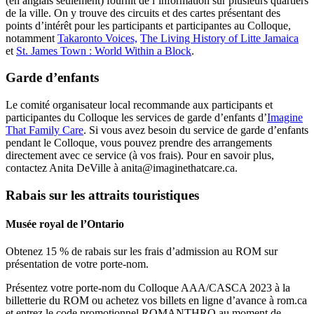
(en anglais seulement) fournit de l’information sur plusieurs quartiers
de la ville. On y trouve des circuits et des cartes présentant des
points d’intérêt pour les participants et participantes au Colloque,
notamment
Takaronto Voices,
The Living History of Litte Jamaica
et
St. James Town :
World Within a Block
.
Garde d’enfants
Le comité organisateur local recommande aux participants et
participantes du Colloque les services de garde d’enfants d’
Imagine
That Family Care
. Si vous avez besoin du service de garde d’enfants
pendant le Colloque, vous pouvez prendre des arrangements
directement avec ce service (à vos frais). Pour en savoir plus,
contactez Anita DeVille à anita@imaginethatcare.ca.
Rabais sur les attraits touristiques
Musée royal de l’Ontario
Obtenez 15 % de rabais sur les frais d’admission au ROM sur
présentation de votre porte-nom.
Présentez votre porte-nom du Colloque AAA/CASCA 2023 à la
billetterie du ROM ou achetez vos billets en ligne d’avance à rom.ca
et entrez le code promotionnel ROMANTHRO au moment de