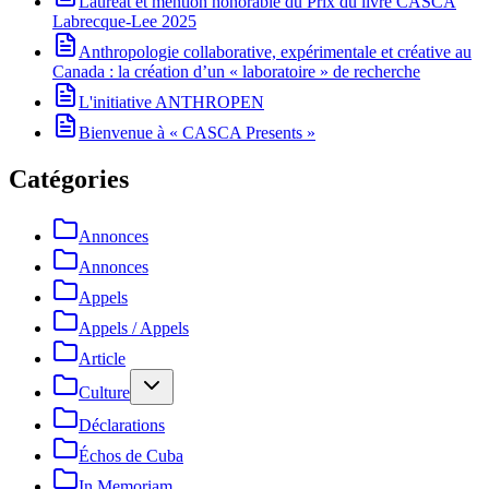
Lauréat et mention honorable du Prix du livre CASCA
Labrecque-Lee 2025
Anthropologie collaborative, expérimentale et créative au
Canada : la création d’un « laboratoire » de recherche
L'initiative ANTHROPEN
Bienvenue à « CASCA Presents »
Catégories
Annonces
Annonces
Appels
Appels / Appels
Article
Culture
Déclarations
Échos de Cuba
In Memoriam