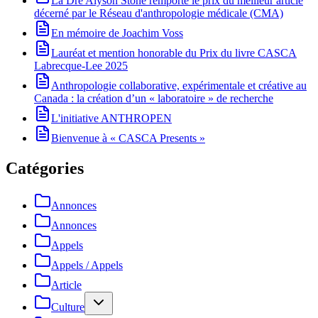
La Dre Alyson Stone remporte le prix du meilleur article
décerné par le Réseau d'anthropologie médicale (CMA)
En mémoire de Joachim Voss
Lauréat et mention honorable du Prix du livre CASCA
Labrecque-Lee 2025
Anthropologie collaborative, expérimentale et créative au
Canada : la création d’un « laboratoire » de recherche
L'initiative ANTHROPEN
Bienvenue à « CASCA Presents »
Catégories
Annonces
Annonces
Appels
Appels / Appels
Article
Culture