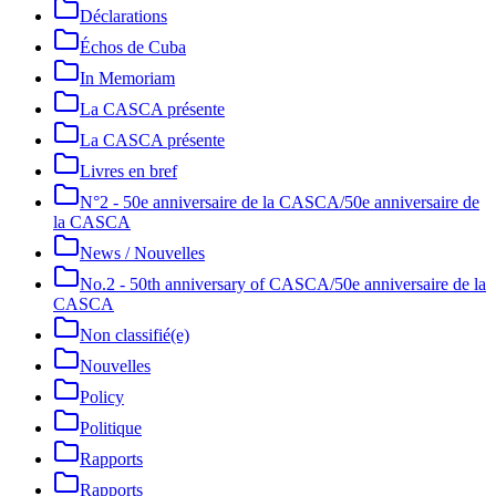
Déclarations
Échos de Cuba
In Memoriam
La CASCA présente
La CASCA présente
Livres en bref
N°2 - 50e anniversaire de la CASCA/50e anniversaire de
la CASCA
News / Nouvelles
No.2 - 50th anniversary of CASCA/50e anniversaire de la
CASCA
Non classifié(e)
Nouvelles
Policy
Politique
Rapports
Rapports