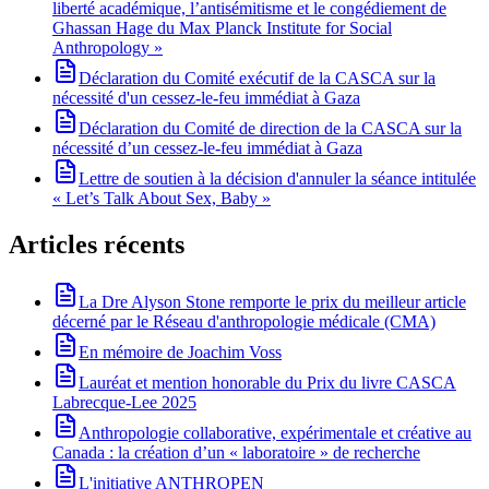
liberté académique, l’antisémitisme et le congédiement de
Ghassan Hage du Max Planck Institute for Social
Anthropology »
Déclaration du Comité exécutif de la CASCA sur la
nécessité d'un cessez-le-feu immédiat à Gaza
Déclaration du Comité de direction de la CASCA sur la
nécessité d’un cessez-le-feu immédiat à Gaza
Lettre de soutien à la décision d'annuler la séance intitulée
« Let’s Talk About Sex, Baby »
Articles récents
La Dre Alyson Stone remporte le prix du meilleur article
décerné par le Réseau d'anthropologie médicale (CMA)
En mémoire de Joachim Voss
Lauréat et mention honorable du Prix du livre CASCA
Labrecque-Lee 2025
Anthropologie collaborative, expérimentale et créative au
Canada : la création d’un « laboratoire » de recherche
L'initiative ANTHROPEN