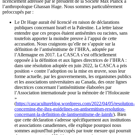
licenciement adressée par le président de la Société Max Planck à
l’anthropologue Ghassan Hage. Nous sommes particulièrement
préoccupés par :
Le Dr Hage aurait été licencié en raison de déclarations
publiques concernant Israël et la Palestine. La lettre laisse
entendre que ces propos étaient antisémites ou racistes, sans
toutefois apporter la moindre preuve à l’appui de cette
accusation. Nous craignons qu’elle ne s’appuie sur la
définition de l’antisémitisme de l’IHRA, adoptée par
l’Allemagne en 2017. La CASCA s’est officiellement
opposée à la définition et aux lignes directrices de l’IHRA :
dans une résolution adoptée en juin 2022, la CASCA a pris
position « contre l’adoption ou la mise en œuvre, sous leur
forme actuelle, par les gouvernements, les organismes publics
et les associations universitaires au Canada, des onze lignes
directrices concernant l’antisémitisme élaborées par
l’Association internationale pour la mémoire de l’Holocauste
»
(
https://cascacultureblog.wordpress.com/2022/04/05/resolution-
concerning-the-ihra-guidelines-on-antisemitism-resolution-
concernant-la-definition-de-lantisemitisme-de-laimh/
). Bien
que cette déclaration s'adresse spécifiquement aux institutions
et associations canadiennes, elle explique pourquoi nous
sommes aujourd'hui préoccupés par toute mesure qui pourrait