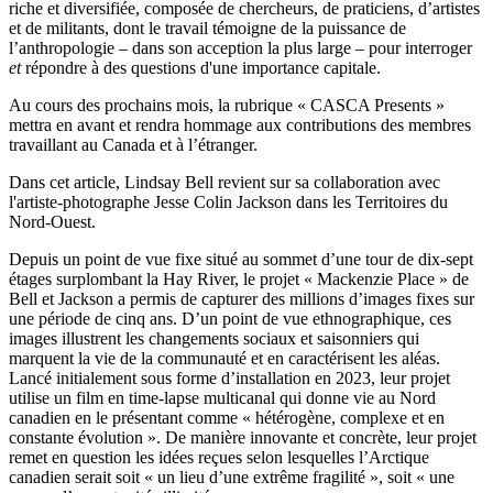
riche et diversifiée, composée de chercheurs, de praticiens, d’artistes
et de militants, dont le travail témoigne de la puissance de
l’anthropologie – dans son acception la plus large – pour interroger
et
répondre à des questions d'une importance capitale.
Au cours des prochains mois, la rubrique « CASCA Presents »
mettra en avant et rendra hommage aux contributions des membres
travaillant au Canada et à l’étranger.
Dans cet article
, Lindsay Bell revient sur sa collaboration avec
l'artiste-photographe Jesse Colin Jackson dans les Territoires du
Nord-Ouest.
Depuis un point de vue fixe situé au sommet d’une tour de dix-sept
étages surplombant la Hay River, le projet « Mackenzie Place » de
Bell et Jackson a permis de capturer des millions d’images fixes sur
une période de cinq ans. D’un point de vue ethnographique, ces
images illustrent les changements sociaux et saisonniers qui
marquent la vie de la communauté et en caractérisent les aléas.
Lancé initialement sous forme d’installation en 2023, leur projet
utilise un film en time-lapse multicanal qui donne vie au Nord
canadien en le présentant comme « hétérogène, complexe et en
constante évolution ». De manière innovante et concrète, leur projet
remet en question les idées reçues selon lesquelles l’Arctique
canadien serait soit « un lieu d’une extrême fragilité », soit « une