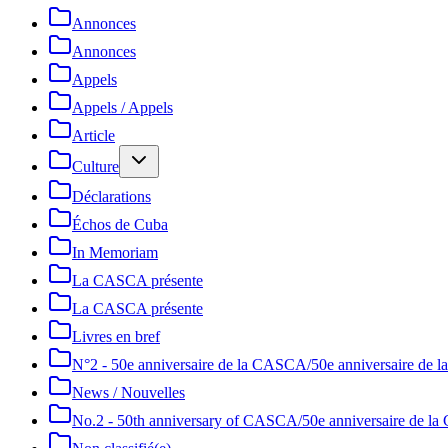
Annonces
Annonces
Appels
Appels / Appels
Article
Culture
Déclarations
Échos de Cuba
In Memoriam
La CASCA présente
La CASCA présente
Livres en bref
N°2 - 50e anniversaire de la CASCA/50e anniversaire de
News / Nouvelles
No.2 - 50th anniversary of CASCA/50e anniversaire de 