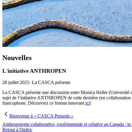
Nouvelles
L'initiative ANTHROPEN
28 juillet 2025
·
La CASCA présente
La CASCA présente une discussion entre Monica Heller (Université d
sujet de l’initiative ANTHROPEN de cette dernière (en collaboration av
francophone. Découvrez ce format innovant
ici
!
Bienvenue à « CASCA Presents »
Anthropologie collaborative, expérimentale et créative au Canada : la 
Retour à l'index