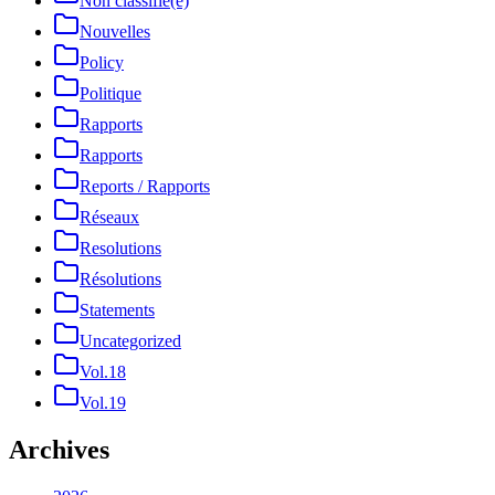
Non classifié(e)
Nouvelles
Policy
Politique
Rapports
Rapports
Reports / Rapports
Réseaux
Resolutions
Résolutions
Statements
Uncategorized
Vol.18
Vol.19
Archives