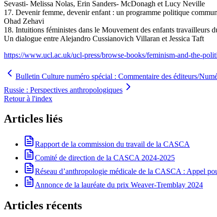
Sevasti- Melissa Nolas, Erin Sanders- McDonagh et Lucy Neville
17. Devenir femme, devenir enfant : un programme politique commu
Ohad Zehavi
18. Intuitions féministes dans le Mouvement des enfants travailleurs 
Un dialogue entre Alejandro Cussianovich Villaran et Jessica Taft
https://www.ucl.ac.uk/ucl-press/browse-books/feminism-and-the-polit
Bulletin Culture numéro spécial : Commentaire des éditeurs/Numéro
Russie : Perspectives anthropologiques
Retour à l'index
Articles liés
Rapport de la commission du travail de la CASCA
Comité de direction de la CASCA 2024-2025
Réseau d’anthropologie médicale de la CASCA : Appel pour 
Annonce de la lauréate du prix Weaver-Tremblay 2024
Articles récents