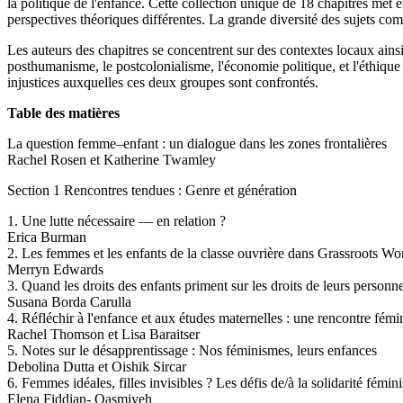
la politique de l'enfance. Cette collection unique de 18 chapitres met 
perspectives théoriques différentes. La grande diversité des sujets comp
Les auteurs des chapitres se concentrent sur des contextes locaux ainsi 
posthumanisme, le postcolonialisme, l'économie politique, et l'éthique d
injustices auxquelles ces deux groupes sont confrontés.
Table des matières
La question femme–enfant : un dialogue dans les zones frontalières
Rachel Rosen et Katherine Twamley
Section 1 Rencontres tendues : Genre et génération
1. Une lutte nécessaire — en relation ?
Erica Burman
2. Les femmes et les enfants de la classe ouvrière dans Grassroots W
Merryn Edwards
3. Quand les droits des enfants priment sur les droits de leurs perso
Susana Borda Carulla
4. Réfléchir à l'enfance et aux études maternelles : une rencontre fémi
Rachel Thomson et Lisa Baraitser
5. Notes sur le désapprentissage : Nos féminismes, leurs enfances
Debolina Dutta et Oishik Sircar
6. Femmes idéales, filles invisibles ? Les défis de/à la solidarité fémi
Elena Fiddian- Qasmiyeh