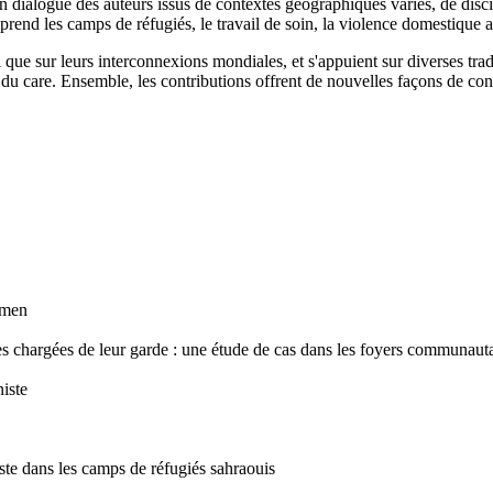
en dialogue des auteurs issus de contextes géographiques variés, de discip
rend les camps de réfugiés, le travail de soin, la violence domestique ai
que sur leurs interconnexions mondiales, et s'appuient sur diverses tradi
u care. Ensemble, les contributions offrent de nouvelles façons de concep
omen
nnes chargées de leur garde : une étude de cas dans les foyers communau
niste
niste dans les camps de réfugiés sahraouis