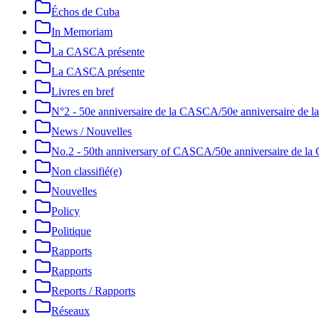
Échos de Cuba
In Memoriam
La CASCA présente
La CASCA présente
Livres en bref
N°2 - 50e anniversaire de la CASCA/50e anniversaire de
News / Nouvelles
No.2 - 50th anniversary of CASCA/50e anniversaire de 
Non classifié(e)
Nouvelles
Policy
Politique
Rapports
Rapports
Reports / Rapports
Réseaux