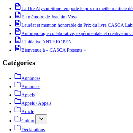
La Dre Alyson Stone remporte le prix du meilleur article 
En mémoire de Joachim Voss
Lauréat et mention honorable du Prix du livre CASCA La
Anthropologie collaborative, expérimentale et créative au Ca
L'initiative ANTHROPEN
Bienvenue à « CASCA Presents »
Catégories
Annonces
Annonces
Appels
Appels / Appels
Article
Culture
Déclarations