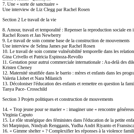
7. Une « sorte de sanctuaire »
Une interview de Liz Clegg par Rachel Rosen
Section 2 Le travail de la vie
8. Amour, travail et temporalité : Repenser la reproduction sociale en 
Rachel Rosen et Jan Newberry
9. Le travail de soin comme base de la construction de mouvements
Une interview de Selma James par Rachel Rosen
10. Le travail de soin comme vulnérabilité temporelle dans les relati
Gina Crivello et Patricia Espinoza-Revollo
11. Gestation pour autrui commerciale internationale : Au-delà des di
Kristen Cheney
12. Maternité stratifiée dans le barrio : mères et enfants dans les pro
Valeria Llobet et Nara Milanich
13. Décoloniser l'éducation des enfants et remettre en question la fami
Tanya Pace- Crosschild
Section 3 Projets politiques et construction de mouvements
14. « Trop jeune pour se marier » : imaginer une « rencontre généreuse
Virginia Caputo
15. Le rôle stratégique des féministes dans l'éducation de la petite enf
Sri Marpinjun, Nindyah Rengganis, Yudha Andri Riyanto et Fransis
16. « Gimme shelter » ? Complexifier les réponses à la violence famil