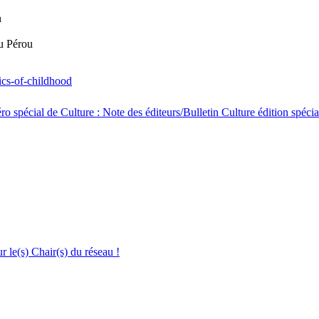
n
du Pérou
ics-of-childhood
 spécial de Culture : Note des éditeurs/Bulletin Culture édition spéci
le(s) Chair(s) du réseau !