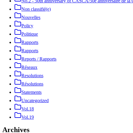
No.2 - 50th anniversary of CASCA/50e anniversaire de 
Non classifié(e)
Nouvelles
Policy
Politique
Rapports
Rapports
Reports / Rapports
Réseaux
Resolutions
Résolutions
Statements
Uncategorized
Vol.18
Vol.19
Archives