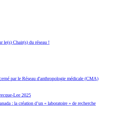
le(s) Chair(s) du réseau !
décerné par le Réseau d'anthropologie médicale (CMA)
brecque-Lee 2025
nada : la création d’un « laboratoire » de recherche