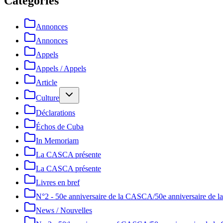
Catégories
Annonces
Annonces
Appels
Appels / Appels
Article
Culture
Déclarations
Échos de Cuba
In Memoriam
La CASCA présente
La CASCA présente
Livres en bref
N°2 - 50e anniversaire de la CASCA/50e anniversaire de
News / Nouvelles