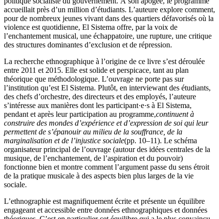
politique socialiste du gouvernement. À son apogée, le programme
accueillait près d’un million d’étudiants. L’auteure explore comment,
pour de nombreux jeunes vivant dans des quartiers défavorisés où la
violence est quotidienne, El Sistema offre, par la voix de
l’enchantement musical, une échappatoire, une rupture, une critique
des structures dominantes d’exclusion et de répression.
La recherche ethnographique à l’origine de ce livre s’est déroulée
entre 2011 et 2015. Elle est solide et perspicace, tant au plan
théorique que méthodologique. L’ouvrage ne porte pas sur
l’institution qu’est El Sistema. Plutôt, en interviewant des étudiants,
des chefs d’orchestre, des directeurs et des employés, l’auteure
s’intéresse aux manières dont les participant·e·s à El Sistema,
pendant et après leur participation au programme,
continuent à
construire des mondes d’expérience et d’expression de soi qui leur
permettent de s’épanouir au milieu de la souffrance, de la
marginalisation et de l’injustice sociale
(pp. 10–11). Le schéma
organisateur principal de l’ouvrage (autour des idées centrales de la
musique, de l’enchantement, de l’aspiration et du pouvoir)
fonctionne bien et montre comment l’argument passe du sens étroit
de la pratique musicale à des aspects bien plus larges de la vie
sociale.
L’ethnographie est magnifiquement écrite et présente un équilibre
engageant et accessible entre données ethnographiques et données
théoriques. C’est en particulier cet équilibre qui a le plus convaincu