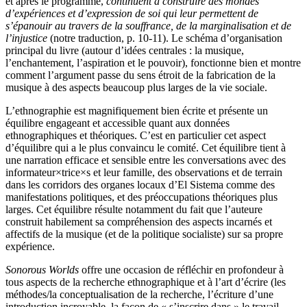
et après le programme,
continuent
à construire des mondes
d’expériences et d’expression de soi qui leur permettent de
s’épanouir au travers de la souffrance, de la marginalisation et de
l’injustice
(notre traduction, p. 10-11). Le schéma d’organisation
principal du livre (autour d’idées centrales : la musique,
l’enchantement, l’aspiration et le pouvoir), fonctionne bien et montre
comment l’argument passe du sens étroit de la fabrication de la
musique à des aspects beaucoup plus larges de la vie sociale.
L’ethnographie est magnifiquement bien écrite et présente un
équilibre engageant et accessible quant aux données
ethnographiques et théoriques. C’est en particulier cet aspect
d’équilibre qui a le plus convaincu le comité. Cet équilibre tient à
une narration efficace et sensible entre les conversations avec des
informateur×trice×s et leur famille, des observations et de terrain
dans les corridors des organes locaux d’El Sistema comme des
manifestations politiques, et des préoccupations théoriques plus
larges. Cet équilibre résulte notamment du fait que l’auteure
construit habilement sa compréhension des aspects incarnés et
affectifs de la musique (et de la politique socialiste) sur sa propre
expérience.
Sonorous Worlds
offre une occasion de réfléchir en profondeur à
tous aspects de la recherche ethnographique et à l’art d’écrire (les
méthodes/la conceptualisation de la recherche, l’écriture d’une
introduction incroyable, la façon de « s’inscrire dans » le travail,