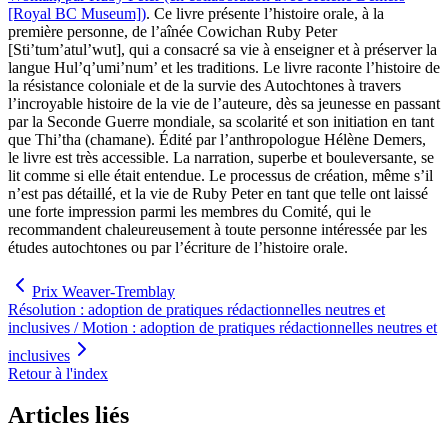
[Royal BC Museum])
. Ce livre présente l’histoire orale, à la
première personne, de l’aînée Cowichan Ruby Peter
[Sti’tum’atul’wut], qui a consacré sa vie à enseigner et à préserver la
langue Hul’q’umi’num’ et les traditions. Le livre raconte l’histoire de
la résistance coloniale et de la survie des Autochtones à travers
l’incroyable histoire de la vie de l’auteure, dès sa jeunesse en passant
par la Seconde Guerre mondiale, sa scolarité et son initiation en tant
que Thi’tha (chamane). Édité par l’anthropologue Hélène Demers,
le livre est très accessible. La narration, superbe et bouleversante, se
lit comme si elle était entendue. Le processus de création, même s’il
n’est pas détaillé, et la vie de Ruby Peter en tant que telle ont laissé
une forte impression parmi les membres du Comité, qui le
recommandent chaleureusement à toute personne intéressée par les
études autochtones ou par l’écriture de l’histoire orale.
Prix Weaver-Tremblay
Résolution : adoption de pratiques rédactionnelles neutres et
inclusives / Motion : adoption de pratiques rédactionnelles neutres et
inclusives
Retour à l'index
Articles liés