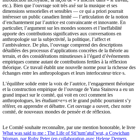
etc.). Bien que l’ouvrage soit très axé sur la musique et ses
dimensions sensorielles et sensibles — ce qui a priori pourrait
intéresser un public canadien limité — l’articulation de la notion
d’enchantement par l’autrice est convaincante et innovante. En
particulier, l’argument sur les mondes sonores et l’ineffabilité
apporte des contributions significatives aux conversations en
anthropologie sur la subjectivité, la politique, l’affect et
l’ambivalence. De plus, l’ouvrage comprend des descriptions
détaillées des processus d’applications concrètes de la théorie au
terrain, et des considérations minutieuses à l’égard d’événements
empiriques comme autant de contributions fertiles à la réflexion
théorique. Ce travail établit une nouvelle norme pour la richesse des
échanges entre les anthropologues et leurs interlocuteur·trice·s.
L’équilibre solide entre la voix de l’autrice, l’engagement théorique
et la construction empirique de l’ouvrage de Yana Stainova a eu un
grand impact sur le comité, qui voit en ceci comment les
anthropologues, les étudiant×e×s et le grand public pourraient s’y
référer, en apprendre et débattre. Cet ouvrage a ouvert, chez notre
comité, de nouveaux mondes de pensée et de réflexion.
Le Comité souhaite reconnaître, par une mention honorable, le livre
What was said to me : The Life of Sti’tum’atul’wut, a Cowichan
Woman, par Ruby Peter (en collaboration avec Helene Demers