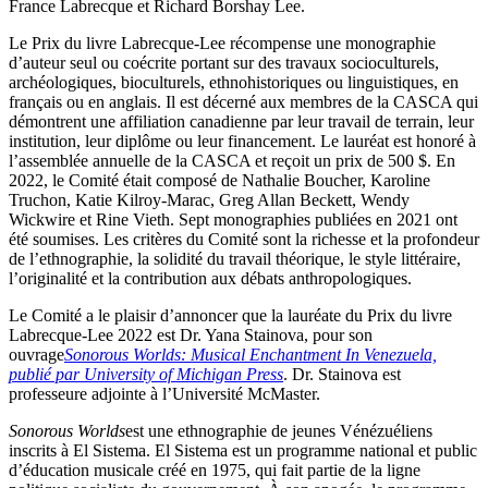
France Labrecque et Richard Borshay Lee.
Le Prix du livre Labrecque-Lee récompense une monographie
d’auteur seul ou coécrite portant sur des travaux socioculturels,
archéologiques, bioculturels, ethnohistoriques ou linguistiques, en
français ou en anglais. Il est décerné aux membres de la CASCA qui
démontrent une affiliation canadienne par leur travail de terrain, leur
institution, leur diplôme ou leur financement. Le lauréat est honoré à
l’assemblée annuelle de la CASCA et reçoit un prix de 500 $. En
2022, le Comité était composé de Nathalie Boucher, Karoline
Truchon, Katie Kilroy-Marac, Greg Allan Beckett, Wendy
Wickwire et Rine Vieth. Sept monographies publiées en 2021 ont
été soumises. Les critères du Comité sont la richesse et la profondeur
de l’ethnographie, la solidité du travail théorique, le style littéraire,
l’originalité et la contribution aux débats anthropologiques.
Le Comité a le plaisir d’annoncer que la lauréate du Prix du livre
Labrecque-Lee 2022 est Dr. Yana Stainova, pour son
ouvrage
Sonorous Worlds: Musical Enchantment In Venezuela,
publié par University of Michigan Press
. Dr. Stainova est
professeure adjointe à l’Université McMaster.
Sonorous Worlds
est une ethnographie de jeunes Vénézuéliens
inscrits à El Sistema. El Sistema est un programme national et public
d’éducation musicale créé en 1975, qui fait partie de la ligne