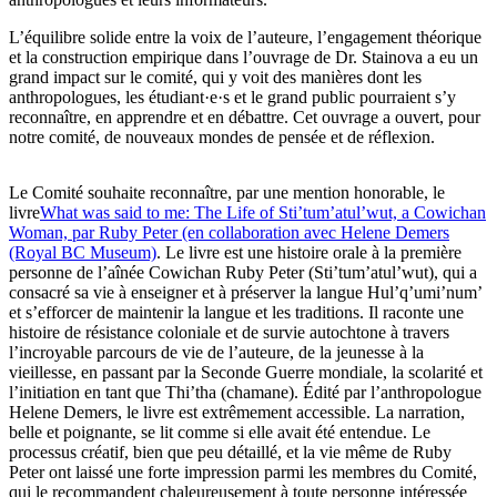
L’équilibre solide entre la voix de l’auteure, l’engagement théorique
et la construction empirique dans l’ouvrage de Dr. Stainova a eu un
grand impact sur le comité, qui y voit des manières dont les
anthropologues, les étudiant·e·s et le grand public pourraient s’y
reconnaître, en apprendre et en débattre. Cet ouvrage a ouvert, pour
notre comité, de nouveaux mondes de pensée et de réflexion.
Le Comité souhaite reconnaître, par une mention honorable, le
livre
What was said to me: The Life of Sti’tum’atul’wut, a Cowichan
Woman, par Ruby Peter (en collaboration avec Helene Demers
(Royal BC Museum)
. Le livre est une histoire orale à la première
personne de l’aînée Cowichan Ruby Peter (Sti’tum’atul’wut), qui a
consacré sa vie à enseigner et à préserver la langue Hul’q’umi’num’
et s’efforcer de maintenir la langue et les traditions. Il raconte une
histoire de résistance coloniale et de survie autochtone à travers
l’incroyable parcours de vie de l’auteure, de la jeunesse à la
vieillesse, en passant par la Seconde Guerre mondiale, la scolarité et
l’initiation en tant que Thi’tha (chamane). Édité par l’anthropologue
Helene Demers, le livre est extrêmement accessible. La narration,
belle et poignante, se lit comme si elle avait été entendue. Le
processus créatif, bien que peu détaillé, et la vie même de Ruby
Peter ont laissé une forte impression parmi les membres du Comité,
qui le recommandent chaleureusement à toute personne intéressée