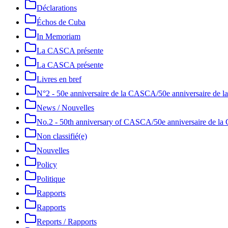
Déclarations
Échos de Cuba
In Memoriam
La CASCA présente
La CASCA présente
Livres en bref
N°2 - 50e anniversaire de la CASCA/50e anniversaire de
News / Nouvelles
No.2 - 50th anniversary of CASCA/50e anniversaire de 
Non classifié(e)
Nouvelles
Policy
Politique
Rapports
Rapports
Reports / Rapports