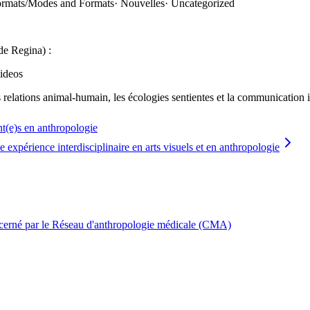
Formats/Modes and Formats
·
Nouvelles
·
Uncategorized
de Regina) :
ideos
 relations animal‑humain, les écologies sentientes et la communication 
nt(e)s en anthropologie
 expérience interdisciplinaire en arts visuels et en anthropologie
décerné par le Réseau d'anthropologie médicale (CMA)