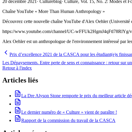
20 décembre 2021
·
Cultureblog
·
Culture, Vol. 15, No. 2: Modes et 
Chaîne YouTube « More Than Human Anthropology »
Découvrez cette nouvelle chaîne YouTube d'Alex Oehler (Université 
https://www.youtube.com/channel/UC-wFFUk2HgmJ4qFtl78RlYg/v
Alex Oehler est un anthropologue de l'environnement intéressé par les
Prix d’excellence 2021 de la CASCA pour les étudiant(e)s finissa
Les Dépaysements. Entre perte de sens et connaissance : retour sur une
Retour à l'index
Articles liés
La Dre Alyson Stone remporte le prix du meilleur article 
Le dernier numéro de « Culture » vient de paraître !
Rapport de la commission du travail de la CASCA