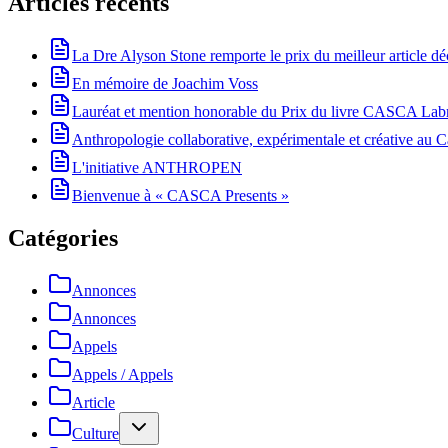
Articles récents
La Dre Alyson Stone remporte le prix du meilleur article 
En mémoire de Joachim Voss
Lauréat et mention honorable du Prix du livre CASCA La
Anthropologie collaborative, expérimentale et créative au Ca
L'initiative ANTHROPEN
Bienvenue à « CASCA Presents »
Catégories
Annonces
Annonces
Appels
Appels / Appels
Article
Culture