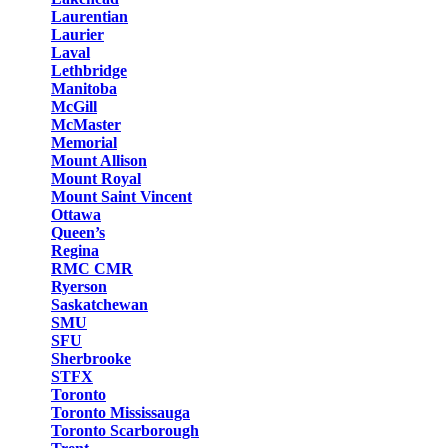
Laurentian
Laurier
Laval
Lethbridge
Manitoba
McGill
McMaster
Memorial
Mount Allison
Mount Royal
Mount Saint Vincent
Ottawa
Queen’s
Regina
RMC CMR
Ryerson
Saskatchewan
SMU
SFU
Sherbrooke
STFX
Toronto
Toronto Mississauga
Toronto Scarborough