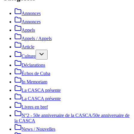
Annonces
Annonces
Appels
Appels / Appels
Article
Culture
Déclarations
Échos de Cuba
In Memoriam
La CASCA présente
La CASCA présente
Livres en bref
N°2 - 50e anniversaire de la CASCA/50e anniversaire de
la CASCA
News / Nouvelles