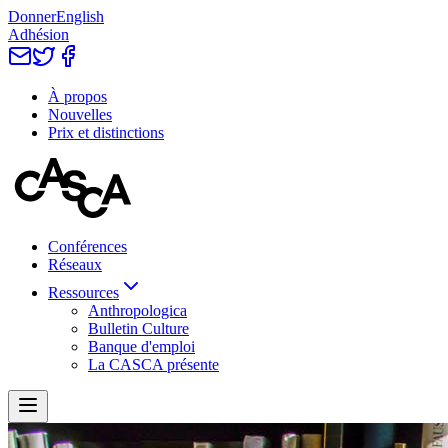
Donner
English
Adhésion
À propos
Nouvelles
Prix et distinctions
Conférences
Réseaux
Ressources
Anthropologica
Bulletin Culture
Banque d'emploi
La CASCA présente