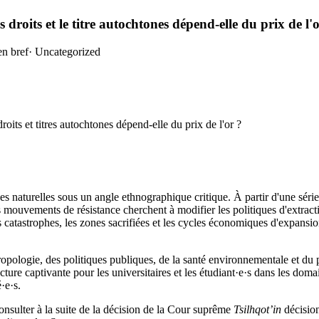
s droits et le titre autochtones dépend‑elle du prix de l'
en bref
·
Uncategorized
roits et titres autochtones dépend‑elle du prix de l'or ?
es naturelles sous un angle ethnographique critique. À partir d'une sér
 mouvements de résistance cherchent à modifier les politiques d'extracti
s catastrophes, les zones sacrifiées et les cycles économiques d'expansi
hropologie, des politiques publiques, de la santé environnementale et d
ure captivante pour les universitaires et les étudiant·e·s dans les domai
·e·s.
 consulter à la suite de la décision de la Cour suprême
Tsilhqot’in
décision