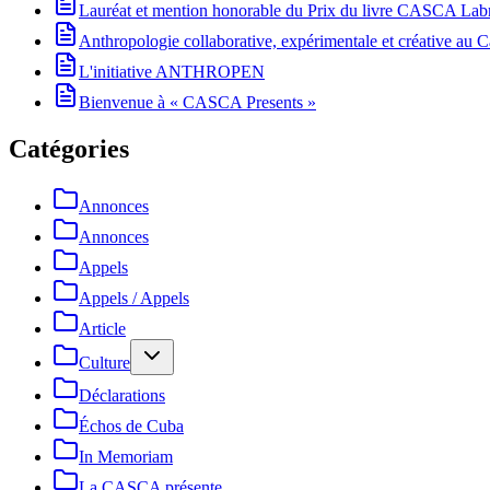
Lauréat et mention honorable du Prix du livre CASCA La
Anthropologie collaborative, expérimentale et créative au Ca
L'initiative ANTHROPEN
Bienvenue à « CASCA Presents »
Catégories
Annonces
Annonces
Appels
Appels / Appels
Article
Culture
Déclarations
Échos de Cuba
In Memoriam
La CASCA présente