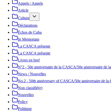
Appels / Appels
Article
Culture
Déclarations
Échos de Cuba
In Memoriam
La CASCA présente
La CASCA présente
Livres en bref
N°2 - 50e anniversaire de la CASCA/50e anniversaire de
News / Nouvelles
No.2 - 50th anniversary of CASCA/50e anniversaire de 
Non classifié(e)
Nouvelles
Policy
Politique