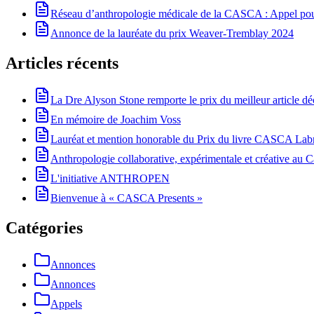
Réseau d’anthropologie médicale de la CASCA : Appel pour 
Annonce de la lauréate du prix Weaver-Tremblay 2024
Articles récents
La Dre Alyson Stone remporte le prix du meilleur article 
En mémoire de Joachim Voss
Lauréat et mention honorable du Prix du livre CASCA La
Anthropologie collaborative, expérimentale et créative au Ca
L'initiative ANTHROPEN
Bienvenue à « CASCA Presents »
Catégories
Annonces
Annonces
Appels