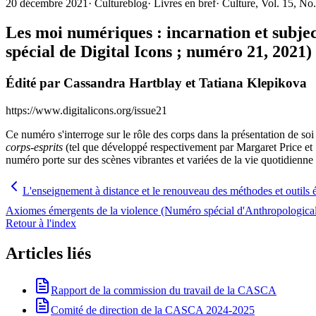
20 décembre 2021
·
Cultureblog
·
Livres en bref
·
Culture, Vol. 15, N
Les moi numériques : incarnation et subjec
spécial de Digital Icons ; numéro 21, 2021)
Édité par Cassandra Hartblay et Tatiana Klepikova
https://www.digitalicons.org/issue21
Ce numéro s'interroge sur le rôle des corps dans la présentation de so
corps-esprits
(tel que développé respectivement par Margaret Price et 
numéro porte sur des scènes vibrantes et variées de la vie quotidienn
L'enseignement à distance et le renouveau des méthodes et outils
Axiomes émergents de la violence (Numéro spécial d'Anthropologica
Retour à l'index
Articles liés
Rapport de la commission du travail de la CASCA
Comité de direction de la CASCA 2024-2025