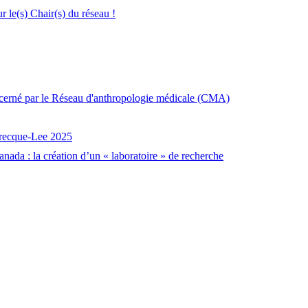
le(s) Chair(s) du réseau !
décerné par le Réseau d'anthropologie médicale (CMA)
brecque-Lee 2025
nada : la création d’un « laboratoire » de recherche