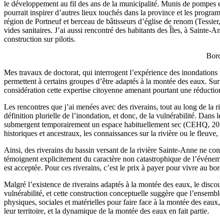
le développement au fil des ans de la municipalité. Munis de pompes et
pourrait inspirer d’autres lieux touchés dans la province et les progr
région de Portneuf et berceau de bâtisseurs d’église de renom (Tessie
vides sanitaires. J’ai aussi rencontré des habitants des Îles, à Sainte-
construction sur pilotis.
Bord
Mes travaux de doctorat, qui interrogent l’expérience des inondations 
permettent à certains groupes d’être adaptés à la montée des eaux. Sur
considération cette expertise citoyenne amenant pourtant une réduction 
Les rencontres que j’ai menées avec des riverains, tout au long de la 
définition plurielle de l’inondation, et donc, de la vulnérabilité. D
submergent temporairement un espace habituellement sec (CEHQ, 2020). 
historiques et ancestraux, les connaissances sur la rivière ou le fleuve, 
Ainsi, des riverains du bassin versant de la rivière Sainte-Anne ne co
témoignent explicitement du caractère non catastrophique de l’événement,
est acceptée. Pour ces riverains, c’est le prix à payer pour vivre au b
Malgré l’existence de riverains adaptés à la montée des eaux, le dis
vulnérabilité, et cette construction conceptuelle suggère que l’ensembl
physiques, sociales et matérielles pour faire face à la montée des ea
leur territoire, et la dynamique de la montée des eaux en fait partie.