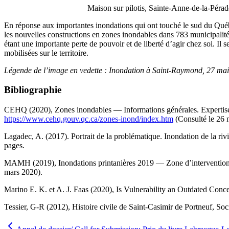
Maison sur pilotis, Sainte-Anne-de-la-Pér
En réponse aux importantes inondations qui ont touché le sud du Québ
les nouvelles constructions en zones inondables dans 783 municipalité
étant une importante perte de pouvoir et de liberté d’agir chez soi. Il 
mobilisées sur le territoire.
Légende de l’image en vedette : Inondation à Saint-Raymond, 27 ma
Bibliographie
CEHQ (2020), Zones inondables — Informations générales. Expertise h
https://www.cehq.gouv.qc.ca/zones-inond/index.htm
(Consulté le 26 
Lagadec, A. (2017). Portrait de la problématique. Inondation de la r
pages.
MAMH (2019), Inondations printanières 2019 — Zone d’intervention sp
mars 2020).
Marino E. K. et A. J. Faas (2020), Is Vulnerability an Outdated Conc
Tessier, G-R (2012), Histoire civile de Saint-Casimir de Portneuf, Soc