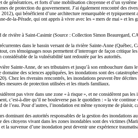
 de génératrices, et forts d’une mobilisation citoyenne et d’un système 
ammes de protection du gouvernement. J’ai également rencontré des rivera
r, 2012), qui bénéficient d’une architecture remarquable et typiquemen
Anne-de-la-Pérade, qui ont appris à vivre avec les « mers de mai » et les 
 de rivière à Saint-Casimir (Source : Collection Simon Beauregard, 
récurrentes dans le bassin versant de la rivière Sainte-Anne (Québec, C
tout, ces témoignages nous permettent d’interroger de façon critique le
considérable de la vulnérabilité tant redoutée par les autorités.
rivière Sainte-Anne, de ses tributaires et jusqu’à son embouchure dans l
ans le domaine des sciences appliquées, les inondations sont des catastr
Chez les riverains rencontrés, les inondations peuvent être décrites de
les mesures de protection utilisées et les rituels familiaux.
nsidèrent pas vivre dans une zone « à risque », et ne considèrent pas le
 c’est-à-dire qu’il ne bouleverse pas le quotidien : « la vie continue » 
ord de l’eau. Pour d’autres, l’inondation est même synonyme de plaisir, 
cours dominant des autorités responsables de la gestion des inondation
e des citoyens vivant dans les zones inondables sont des victimes (Marino
ux, et la survenue d’une inondation peut devenir une expérience traumat