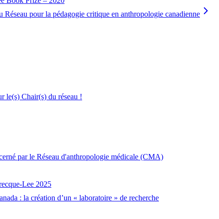
Lee Book Prize – 2020
 du Réseau pour la pédagogie critique en anthropologie canadienne
le(s) Chair(s) du réseau !
décerné par le Réseau d'anthropologie médicale (CMA)
brecque-Lee 2025
nada : la création d’un « laboratoire » de recherche