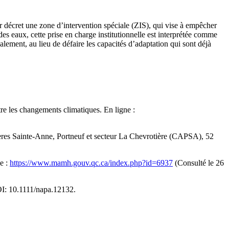
 décret une zone d’intervention spéciale (ZIS), qui vise à empêcher
 eaux, cette prise en charge institutionnelle est interprétée comme
alement, au lieu de défaire les capacités d’adaptation qui sont déjà
e les changements climatiques. En ligne :
ières Sainte-Anne, Portneuf et secteur La Chevrotière (CAPSA), 52
e :
https://www.mamh.gouv.qc.ca/index.php?id=6937
(Consulté le 26
I: 10.1111/napa.12132.