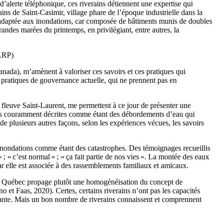
d’alerte téléphonique, ces riverains détiennent une expertise qui
ins de Saint-Casimir, village phare de l’époque industrielle dans la
t adaptée aux inondations, car composée de bâtiments munis de doubles
grandes marées du printemps, en privilégiant, entre autres, la
CARP)
anada), m’amènent à valoriser ces savoirs et ces pratiques qui
s pratiques de gouvernance actuelle, qui ne prennent pas en
e fleuve Saint-Laurent, me permettent à ce jour de présenter une
ophes couramment décrites comme étant des débordements d’eau qui
 plusieurs autres façons, selon les expériences vécues, les savoirs
s inondations comme étant des catastrophes. Des témoignages recueillis
; « c’est normal » ; « ça fait partie de nos vies ». La montée des eaux
car elle est associée à des rassemblements familiaux et amicaux.
s au Québec propage plutôt une homogénéisation du concept de
 et Faas, 2020). Certes, certains riverains n’ont pas les capacités
isante. Mais un bon nombre de riverains connaissent et comprennent