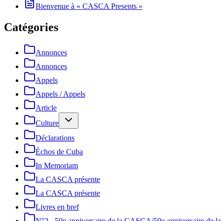
Bienvenue à « CASCA Presents »
Catégories
Annonces
Annonces
Appels
Appels / Appels
Article
Culture
Déclarations
Échos de Cuba
In Memoriam
La CASCA présente
La CASCA présente
Livres en bref
N°2 - 50e anniversaire de la CASCA/50e anniversaire de