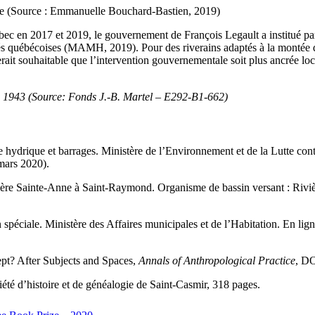
ade (Source : Emmanuelle Bouchard-Bastien, 2019)
ec en 2017 et 2019, le gouvernement de François Legault a institué par
s québécoises (MAMH, 2019). Pour des riverains adaptés à la montée des
serait souhaitable que l’intervention gouvernementale soit plus ancrée loc
i 1943 (Source: Fonds J.-B. Martel – E292-B1-662)
ydrique et barrages. Ministère de l’Environnement et de la Lutte contr
mars 2020).
ivière Sainte-Anne à Saint-Raymond. Organisme de bassin versant : Riv
éciale. Ministère des Affaires municipales et de l’Habitation. En lign
ept? After Subjects and Spaces,
Annals of Anthropological Practice
, DO
iété d’histoire et de généalogie de Saint-Casmir, 318 pages.