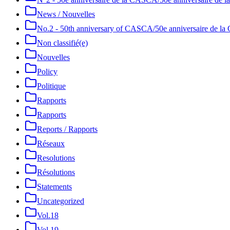
News / Nouvelles
No.2 - 50th anniversary of CASCA/50e anniversaire de 
Non classifié(e)
Nouvelles
Policy
Politique
Rapports
Rapports
Reports / Rapports
Réseaux
Resolutions
Résolutions
Statements
Uncategorized
Vol.18
Vol.19