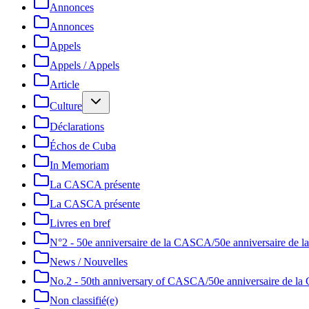
Annonces
Annonces
Appels
Appels / Appels
Article
Culture
Déclarations
Échos de Cuba
In Memoriam
La CASCA présente
La CASCA présente
Livres en bref
N°2 - 50e anniversaire de la CASCA/50e anniversaire de
News / Nouvelles
No.2 - 50th anniversary of CASCA/50e anniversaire de 
Non classifié(e)