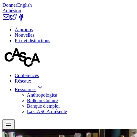
Donner
English
Adhésion
À propos
Nouvelles
Prix et distinctions
Conférences
Réseaux
Ressources
Anthropologica
Bulletin Culture
Banque d'emploi
La CASCA présente