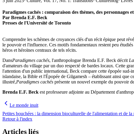
5 juin 2023
·
Culture, Vol. 17, No. 1: Transitions
·
Cultureblog
·
Livres 
Paradigmes cachés : comparaison des thèmes, des personnages et 
Par Brenda E.F. Beck
Presses de l'Université de Toronto
Comprendre les schèmes de croyances clés d'un récit épique peut révél
le pouvoir et l'influence. Ces motifs fondamentaux restent peu étudié
héros et héroïnes centraux de tels récits.
Dans
Paradigmes cachés
, l'anthropologue Brenda E.F. Beck décrit
La
d'amateurs du village par un duo respecté de bardes locaux. Cette gra
l'attention d'un public international, Beck compare cette épopée sud-
islandaise, la Bible et l'Épopée de Gilgamesh – établissant ainsi que
illustré,
Paradigmes cachés
présente un nouvel exemple du pouvoir de 
Brenda E.F. Beck
est professeure adjointe au Département d'anthro
Le monde inuit
Petites bouchées : la dimension bioculturelle de l'alimentation et de la 
Retour à l'index
Articles liés