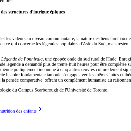
en bref
des structures d'intrigue épiques
er les valeurs au niveau communautaire, la nature des liens familiaux e
s en ce qui concerne les légendes populaires d'Asie du Sud, mais restent
 Légende de Ponnivala
, une épopée orale du sud rural de l'Inde. Enreg
nde légende a demandé plus de trente-huit heures pour être complétée sur
indienne pratiquement inconnue à cinq autres œuvres culturellement sig
 cette histoire fondamentale tamoule s'engage avec les mêmes luttes et 
la pensée comparative, offrant un complément humaniste au raisonneme
pologie du Campus Scarborough de l'Université de Toronto.
nutrition des enfants