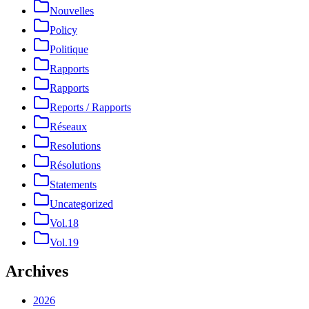
Nouvelles
Policy
Politique
Rapports
Rapports
Reports / Rapports
Réseaux
Resolutions
Résolutions
Statements
Uncategorized
Vol.18
Vol.19
Archives
2026