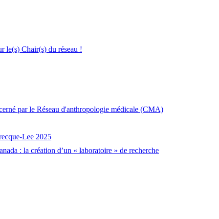
le(s) Chair(s) du réseau !
décerné par le Réseau d'anthropologie médicale (CMA)
brecque-Lee 2025
nada : la création d’un « laboratoire » de recherche