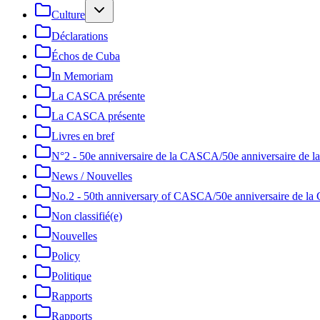
Culture
Déclarations
Échos de Cuba
In Memoriam
La CASCA présente
La CASCA présente
Livres en bref
N°2 - 50e anniversaire de la CASCA/50e anniversaire de
News / Nouvelles
No.2 - 50th anniversary of CASCA/50e anniversaire de 
Non classifié(e)
Nouvelles
Policy
Politique
Rapports
Rapports