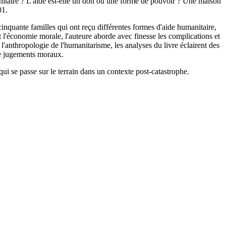
nitaire ? L'aide est-elle un don ou une forme de pouvoir ? Une maison
01.
 cinquante familles qui ont reçu différentes formes d'aide humanitaire,
 l'économie morale, l'auteure aborde avec finesse les complications et
 l'anthropologie de l'humanitarisme, les analyses du livre éclairent des
 de jugements moraux.
i se passe sur le terrain dans un contexte post-catastrophe.