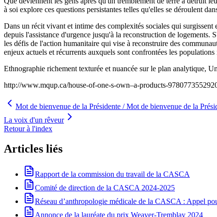
Que deviennent les gens après qu'un tremblement de terre a détruit l
à soi explore ces questions persistantes telles qu'elles se déroulent d
Dans un récit vivant et intime des complexités sociales qui surgissent e
depuis l'assistance d'urgence jusqu'à la reconstruction de logements. 
les défis de l'action humanitaire qui vise à reconstruire des communauté
enjeux actuels et récurrents auxquels sont confrontées les populations r
Ethnographie richement texturée et nuancée sur le plan analytique, Un
http://www.mqup.ca/house-of-one-s-own–a-products-978077355292
Mot de bienvenue de la Présidente / Mot de bienvenue de la Prési
La voix d'un rêveur
Retour à l'index
Articles liés
Rapport de la commission du travail de la CASCA
Comité de direction de la CASCA 2024-2025
Réseau d’anthropologie médicale de la CASCA : Appel pour 
Annonce de la lauréate du prix Weaver-Tremblay 2024