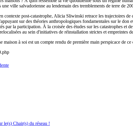
eurs maisons ? À quoi ressemble la vie quotidienne sous un régime huma
ans une ville salvadorienne au lendemain des tremblements de terre de 20
n contexte post-catastrophe, Alicia Sliwinski retrace les trajectoires de
S'appuyant sur des théories anthropologiques fondamentales sur le don et
s par la participation. À la croisée des études sur les catastrophes et de
elocalisées au sein d'initiatives de réinstallation strictes et empreintes
e maison à soi est un compte rendu de première main perspicace de ce qu
0.php
dente
le(s) Chair(s) du réseau !