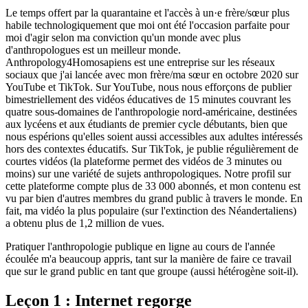
Le temps offert par la quarantaine et l'accès à un·e frère/sœur plus
habile technologiquement que moi ont été l'occasion parfaite pour
moi d'agir selon ma conviction qu'un monde avec plus
d'anthropologues est un meilleur monde.
Anthropology4Homosapiens est une entreprise sur les réseaux
sociaux que j'ai lancée avec mon frère/ma sœur en octobre 2020 sur
YouTube et TikTok. Sur YouTube, nous nous efforçons de publier
bimestriellement des vidéos éducatives de 15 minutes couvrant les
quatre sous-domaines de l'anthropologie nord-américaine, destinées
aux lycéens et aux étudiants de premier cycle débutants, bien que
nous espérions qu'elles soient aussi accessibles aux adultes intéressés
hors des contextes éducatifs. Sur TikTok, je publie régulièrement de
courtes vidéos (la plateforme permet des vidéos de 3 minutes ou
moins) sur une variété de sujets anthropologiques. Notre profil sur
cette plateforme compte plus de 33 000 abonnés, et mon contenu est
vu par bien d'autres membres du grand public à travers le monde. En
fait, ma vidéo la plus populaire (sur l'extinction des Néandertaliens)
a obtenu plus de 1,2 million de vues.
Pratiquer l'anthropologie publique en ligne au cours de l'année
écoulée m'a beaucoup appris, tant sur la manière de faire ce travail
que sur le grand public en tant que groupe (aussi hétérogène soit-il).
Leçon 1 : Internet regorge