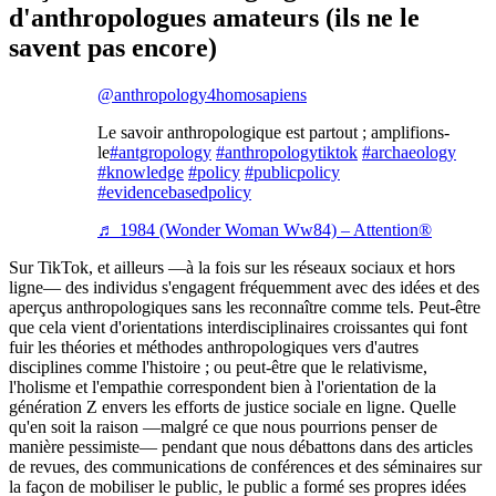
d'anthropologues amateurs (ils ne le
savent pas encore)
@anthropology4homosapiens
Le savoir anthropologique est partout ; amplifions-
le
#antgropology
#anthropologytiktok
#archaeology
#knowledge
#policy
#publicpolicy
#evidencebasedpolicy
♬ 1984 (Wonder Woman Ww84) – Attention®
Sur TikTok, et ailleurs —à la fois sur les réseaux sociaux et hors
ligne— des individus s'engagent fréquemment avec des idées et des
aperçus anthropologiques sans les reconnaître comme tels. Peut-être
que cela vient d'orientations interdisciplinaires croissantes qui font
fuir les théories et méthodes anthropologiques vers d'autres
disciplines comme l'histoire ; ou peut-être que le relativisme,
l'holisme et l'empathie correspondent bien à l'orientation de la
génération Z envers les efforts de justice sociale en ligne. Quelle
qu'en soit la raison —malgré ce que nous pourrions penser de
manière pessimiste— pendant que nous débattons dans des articles
de revues, des communications de conférences et des séminaires sur
la façon de mobiliser le public, le public a formé ses propres idées