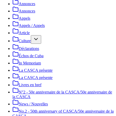
Annonces
Annonces
Appels
Appels / Appels
Article
Culture
Déclarations
Échos de Cuba
In Memoriam
La CASCA présente
La CASCA présente
Livres en bref
N°2 - 50e anniversaire de la CASCA/50e anniversaire de
la CASCA
News / Nouvelles
No.2 - 50th anniversary of CASCA/50e anniversaire de la
CASCA