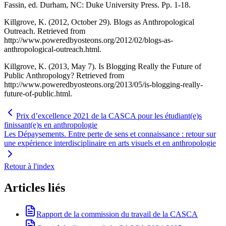
Fassin, ed. Durham, NC: Duke University Press. Pp. 1-18.
Killgrove, K. (2012, October 29). Blogs as Anthropological
Outreach. Retrieved from
http://www.poweredbyosteons.org/2012/02/blogs-as-
anthropological-outreach.html.
Killgrove, K. (2013, May 7). Is Blogging Really the Future of
Public Anthropology? Retrieved from
http://www.poweredbyosteons.org/2013/05/is-blogging-really-
future-of-public.html.
Prix d’excellence 2021 de la CASCA pour les étudiant(e)s
finissant(e)s en anthropologie
Les Dépaysements. Entre perte de sens et connaissance : retour sur
une expérience interdisciplinaire en arts visuels et en anthropologie
Retour à l'index
Articles liés
Rapport de la commission du travail de la CASCA