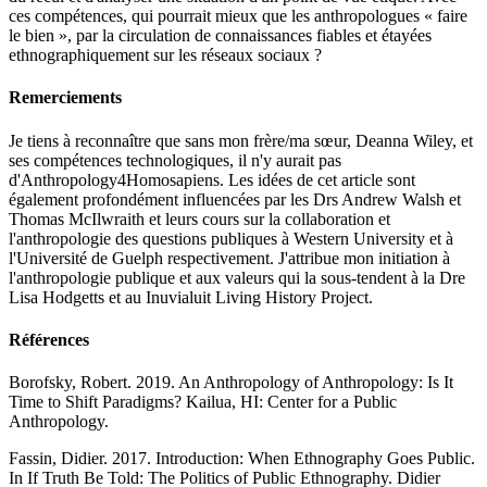
ces compétences, qui pourrait mieux que les anthropologues « faire
le bien », par la circulation de connaissances fiables et étayées
ethnographiquement sur les réseaux sociaux ?
Remerciements
Je tiens à reconnaître que sans mon frère/ma sœur, Deanna Wiley, et
ses compétences technologiques, il n'y aurait pas
d'Anthropology4Homosapiens. Les idées de cet article sont
également profondément influencées par les Drs Andrew Walsh et
Thomas McIlwraith et leurs cours sur la collaboration et
l'anthropologie des questions publiques à Western University et à
l'Université de Guelph respectivement. J'attribue mon initiation à
l'anthropologie publique et aux valeurs qui la sous-tendent à la Dre
Lisa Hodgetts et au Inuvialuit Living History Project.
Références
Borofsky, Robert. 2019. An Anthropology of Anthropology: Is It
Time to Shift Paradigms? Kailua, HI: Center for a Public
Anthropology.
Fassin, Didier. 2017. Introduction: When Ethnography Goes Public.
In If Truth Be Told: The Politics of Public Ethnography. Didier