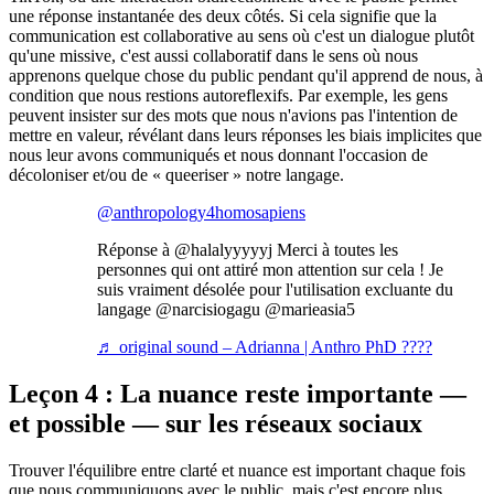
une réponse instantanée des deux côtés. Si cela signifie que la
communication est collaborative au sens où c'est un dialogue plutôt
qu'une missive, c'est aussi collaboratif dans le sens où nous
apprenons quelque chose du public pendant qu'il apprend de nous, à
condition que nous restions autoreflexifs. Par exemple, les gens
peuvent insister sur des mots que nous n'avions pas l'intention de
mettre en valeur, révélant dans leurs réponses les biais implicites que
nous leur avons communiqués et nous donnant l'occasion de
décoloniser et/ou de « queeriser » notre langage.
@anthropology4homosapiens
Réponse à @halalyyyyyj Merci à toutes les
personnes qui ont attiré mon attention sur cela ! Je
suis vraiment désolée pour l'utilisation excluante du
langage @narcisiogagu @marieasia5
♬ original sound – Adrianna | Anthro PhD ????
Leçon 4 : La nuance reste importante —
et possible — sur les réseaux sociaux
Trouver l'équilibre entre clarté et nuance est important chaque fois
que nous communiquons avec le public, mais c'est encore plus