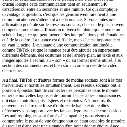
crucial lorsque cette communication tient en seulement 140
caractères ou entre 15 secondes et une minute. Ce qui complique
davantage la question, c'est que les gens arrivent rarement à une
communication en s'attendant à de la nuance. Si vous faites une
affirmation générale sur les réseaux sociaux, elle sera le plus souvent
comprise comme une affirmation universelle plutôt que comme un
schéma large, ce qui peut mener à des interprétations problématiques
et à de la colère. La nuance est difficile, mais elle est importante et
en vaut la peine. L'avantage d'une communication multimédia
comme TikTok est que la nuance peut être ajoutée en superposant
différents éléments, des costumes et de l'arrière-plan, au texte et aux
images ajoutés à l'écran, au « son » ou au format mème utilisé, à la
section des commentaires, et bien sûr au contenu réel de la vidéo
elle-même.
Au final, TikTok et d'autres formes de médias sociaux sont à la fois
merveilleux et horribles simultanément. Les réseaux sociaux ont le
pouvoir époustouflant de connecter des personnes dans le monde
entier de nouvelles façons et de fournir l'accès à des connaissances
qui étaient autrefois privilégiées et restreintes. Néanmoins, ils
peuvent aussi être une fosse d'ordures de haine et de réalités
déformées sans rapport avec les faits et dépourvues de compassion.
Les anthropologues sont formés à l'empathie ; nous visons à
comprendre le point de vue émique tout en étant capables de prendre
du recul et d'analyser une situation d'un point de vue étique. Avec