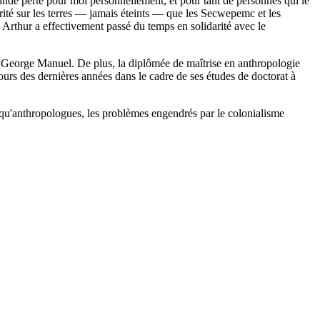
ande perte pour moi personnellement, et pour tant de personnes qui le
utorité sur les terres — jamais éteints — que les Secwepemc et les
 Arthur a effectivement passé du temps en solidarité avec le
ef George Manuel. De plus, la diplômée de maîtrise en anthropologie
ours des dernières années dans le cadre de ses études de doctorat à
ant qu'anthropologues, les problèmes engendrés par le colonialisme