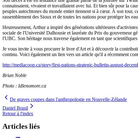
Son décès a été en tendance une grande partie de la journée sur Twitt
connaissaient, vivaient et travaillaient avec lui. Et bien sûr pour la ca
peuples autochtones du monde entier tiennent si à cœur. À son tour, c
rassemblement des Sioux et de toutes les nations pour protéger les ea
Heureusement, Arthur a inspiré des générations ultérieures d'activist
sociale de l'Université Dalhousie et lauréate du Prix du gouverneur gé
l'UBC. Son héritage nous traverse également en tant que scientifiques
Je vous invite à vous procurer le livre d'Art et à découvrir la contribu
continu. Voici également un lien vers un article qu'il a récemment c
http://mediacoop.ca/story/first-nations-strategic-bulletin-august-dece
Brian Noble
Photo : Idlenomore.ca
De graves coupes dans l'anthropologie en Nouvelle-Zélande
Daniel Brasil
Retour à l'index
Articles liés