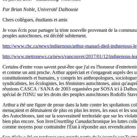
Par Brian Noble, Université Dalhousie
Chers collègues, étudiants et amis
Je vous écris pour partager la triste nouvelle provenant de la communa
peuples autochtones, est décédé subitement.
http://www.cbc.ca/news/indigenous/arthur-manuel-died-indigenous-l
http://www.metronews.ca/news/vancouver/2017/01/12/indigenous-lead
Certains d'entre vous savent peut-être que j'ai eu l'honneur d'entreten
et comme un ami proche. Arthur appréciait et s'engageait auprès des univ
constitutionnels et humains, y compris les anthropologues, sociologues, 
syndicalistes, les écologistes, les féministes autochtones, ainsi qu'au
réunions CASCA / SANA de 2003 organisées par SOSA ici à Dalhousie, 
spécial de l'ONU sur les droits des peuples autochtones Rodolfo St
Arthur a été une figure de proue dans la lutte contre les spoliations c
menaçaient et détruisaient de plus en plus les terres, les eaux et les so
des Autochtones, tant sur la souveraineté territoriale que sur les viola
bien plus encore. Son livre
Unsettling Canada
chronique les luttes coll
comme moyens pour contraindre l'État à répondre aux revendications e