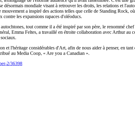
er, témoignage de l'énorme audience qu'il avait rassemblée. C'est une gr
use désormais mondiale visant à retrouver les droits, les relations et l'a
e mouvement a inspiré des actions telles que celle de Standing Rock, où
ux contre les expansions rapaces d'oléoducs.
es autochtones, tout comme il a été inspiré par son père, le renommé ch
néral, Emma Feltes, a travaillé en étroite collaboration avec Arthur au c
 sociaux.
tion et l'héritage considérables d'Art, afin de nous aider à penser, en t
ontribué au Media Coop, « Are you a Canadian ».
mber-2/36398