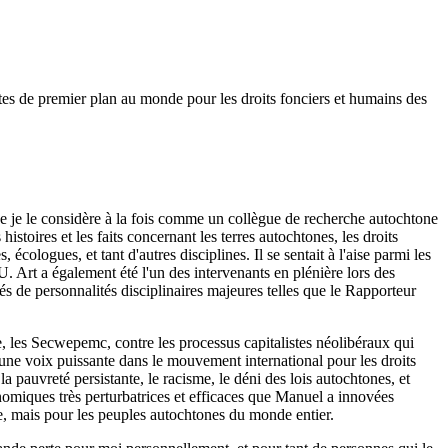
stes de premier plan au monde pour les droits fonciers et humains des
 que je le considère à la fois comme un collègue de recherche autochtone
stoires et les faits concernant les terres autochtones, les droits
ologues, et tant d'autres disciplines. Il se sentait à l'aise parmi les
U. Art a également été l'un des intervenants en plénière lors des
de personnalités disciplinaires majeures telles que le Rapporteur
le, les Secwepemc, contre les processus capitalistes néolibéraux qui
été une voix puissante dans le mouvement international pour les droits
a pauvreté persistante, le racisme, le déni des lois autochtones, et
économiques très perturbatrices et efficaces que Manuel a innovées
, mais pour les peuples autochtones du monde entier.