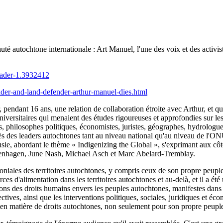
uté autochtone internationale : Art Manuel, l'une des voix et des activi
eader-1.3932412
er-and-land-defender-arthur-manuel-dies.html
ir, pendant 16 ans, une relation de collaboration étroite avec Arthur, et
ersitaires qui menaient des études rigoureuses et approfondies sur les hi
philosophes politiques, économistes, juristes, géographes, hydrologues, éc
près des leaders autochtones tant au niveau national qu'au niveau de l'ON
abordant le thème « Indigenizing the Global », s'exprimant aux côtés 
avenhagen, June Nash, Michael Asch et Marc Abelard-Tremblay.
oloniales des territoires autochtones, y compris ceux de son propre peup
urces d'alimentation dans les territoires autochtones et au-delà, et il a 
tions des droits humains envers les peuples autochtones, manifestes dans l
ectives, ainsi que les interventions politiques, sociales, juridiques et 
n matière de droits autochtones, non seulement pour son propre peuple