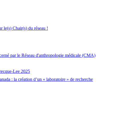
le(s) Chair(s) du réseau !
décerné par le Réseau d'anthropologie médicale (CMA)
brecque-Lee 2025
nada : la création d’un « laboratoire » de recherche