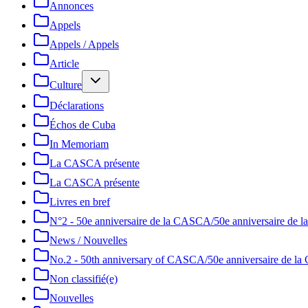
Annonces
Appels
Appels / Appels
Article
Culture
Déclarations
Échos de Cuba
In Memoriam
La CASCA présente
La CASCA présente
Livres en bref
N°2 - 50e anniversaire de la CASCA/50e anniversaire de
News / Nouvelles
No.2 - 50th anniversary of CASCA/50e anniversaire de 
Non classifié(e)
Nouvelles