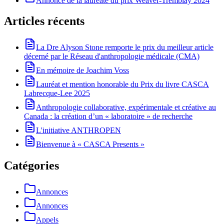
Annonce de la lauréate du prix Weaver-Tremblay 2024
Articles récents
La Dre Alyson Stone remporte le prix du meilleur article
décerné par le Réseau d'anthropologie médicale (CMA)
En mémoire de Joachim Voss
Lauréat et mention honorable du Prix du livre CASCA
Labrecque-Lee 2025
Anthropologie collaborative, expérimentale et créative au
Canada : la création d’un « laboratoire » de recherche
L'initiative ANTHROPEN
Bienvenue à « CASCA Presents »
Catégories
Annonces
Annonces
Appels