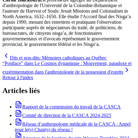
d'anthropologie de l'Université de la Colombie-Britannique et
l'auteure de Harvest of Souls: Jesuit Missions and Colonialism in
North America, 1632–1650. Elle étudie l'Accord final des Nisg̱a’a
depuis 1999, menant des entretiens et pratiquant l'observation
participante auprès de négociateurs du traité, de politiciens, de
bureaucrates, de citoyens nisg̱a’a, de fonctionnaires
gouvernementaux et d'avocats représentant le gouvernement
provincial, le gouvernement fédéral et les Nisg̱a’a.
Dits et non-dits: Mémoires catholiques au Québec
“Postface” dans Le Cosmos dynamique : Mouvement, paradoxe et
expérimentation dans l'anthropologie de la possession d'esprits
Retour à l'index
Articles liés
Rapport de la commission du travail de la CASCA
Comité de direction de la CASCA 2024-2025
Réseau d’anthropologie médicale de la CASCA : Appel
pour le(s) Chair(s) du réseau !