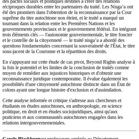
des pactes sociaux et politiques destinés à créer des relations
réciproques durables entre les partenaires du traité. Les Nisg̱a’a ont
été des pionniers dans l'obtention de la reconnaissance par la Cour
suprême du titre autochtone non éteint, et le traité a marqué un
tournant dans la relation entre les Premières Nations et les
gouvernements provinciaux et le gouvernement fédéral. En intégrant
trois éléments clés — l'autonomie gouvernementale, le titre foncier
et le contrôle de la citoyenneté — le traité nisg̱a’a a abordé des
questions fondamentales concernant la souveraineté de l'État, le titre
sous-jacent de la Couronne et la répartition des droits.
En s'appuyant sur cette étude de cas pivot, Beyond Rights analyse à
la fois le potentiel et les limites de la conclusion de traités comme
moyen de remédier aux injustices historiques et d'obtenir une
reconnaissance juridique contemporaine. Il évalue également les
possibilités d'une citoyenneté autochtone distincte dans un État de
colons ayant une longue histoire d'exclusion et d'assimilation.
Cette analyse informée et critique s'adresse aux chercheurs et
étudiants en études autochtones, en anthropologie, en science
politique, en droit et en études sociojuridiques, ainsi qu'aux
praticiens et aux communautés autochtones engagées dans les
relations intergouvernementales.
Carole Blackburn
est professeure agrégée au Département