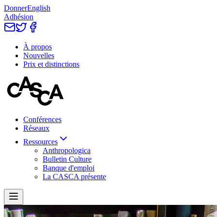
Donner
English
Adhésion
À propos
Nouvelles
Prix et distinctions
Conférences
Réseaux
Ressources
Anthropologica
Bulletin Culture
Banque d'emploi
La CASCA présente