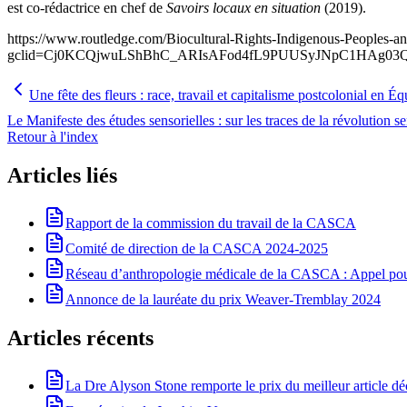
est co-rédactrice en chef de
Savoirs locaux en situation
(2019).
https://www.routledge.com/Biocultural-Rights-Indigenous-Peoples-
gclid=Cj0KCQjwuLShBhC_ARIsAFod4fL9PUUSyJNpC1HAg0
Une fête des fleurs : race, travail et capitalisme postcolonial en Éq
Le Manifeste des études sensorielles : sur les traces de la révolution se
Retour à l'index
Articles liés
Rapport de la commission du travail de la CASCA
Comité de direction de la CASCA 2024-2025
Réseau d’anthropologie médicale de la CASCA : Appel pour 
Annonce de la lauréate du prix Weaver-Tremblay 2024
Articles récents
La Dre Alyson Stone remporte le prix du meilleur article 