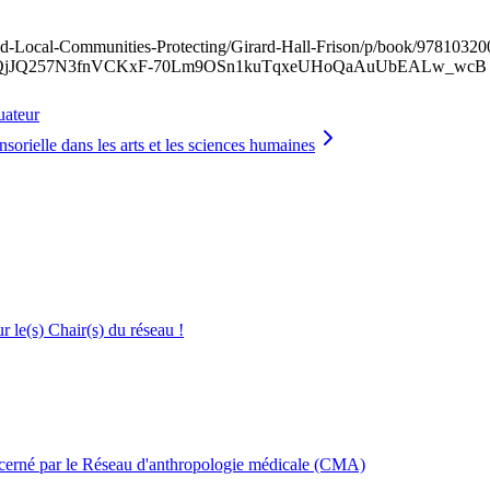
and-Local-Communities-Protecting/Girard-Hall-Frison/p/book/9781032
3QjJQ257N3fnVCKxF-70Lm9OSn1kuTqxeUHoQaAuUbEALw_wcB
uateur
nsorielle dans les arts et les sciences humaines
le(s) Chair(s) du réseau !
décerné par le Réseau d'anthropologie médicale (CMA)