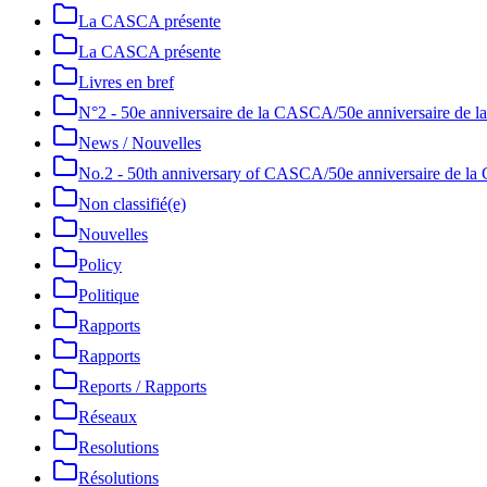
La CASCA présente
La CASCA présente
Livres en bref
N°2 - 50e anniversaire de la CASCA/50e anniversaire de
News / Nouvelles
No.2 - 50th anniversary of CASCA/50e anniversaire de 
Non classifié(e)
Nouvelles
Policy
Politique
Rapports
Rapports
Reports / Rapports
Réseaux
Resolutions
Résolutions