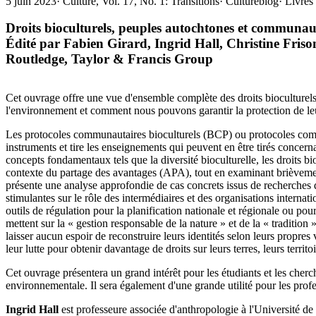
5 juin 2023
·
Culture, Vol. 17, No. 1: Transitions
·
Cultureblog
·
Livres 
Droits bioculturels, peuples autochtones et communauté
Édité par
Fabien Girard, Ingrid Hall, Christine Friso
Routledge, Taylor & Francis Group
Cet ouvrage offre une vue d'ensemble complète des droits bioculture
l'environnement et comment nous pouvons garantir la protection de le
Les protocoles communautaires bioculturels (BCP) ou protocoles com
instruments et tire les enseignements qui peuvent en être tirés concern
concepts fondamentaux tels que la diversité bioculturelle, les droits 
contexte du partage des avantages (APA), tout en examinant brièvement 
présente une analyse approfondie de cas concrets issus de recherches 
stimulantes sur le rôle des intermédiaires et des organisations intern
outils de régulation pour la planification nationale et régionale ou pou
mettent sur la « gestion responsable de la nature » et de la « traditio
laisser aucun espoir de reconstruire leurs identités selon leurs propres
leur lutte pour obtenir davantage de droits sur leurs terres, leurs territ
Cet ouvrage présentera un grand intérêt pour les étudiants et les cherch
environnementale. Il sera également d'une grande utilité pour les profe
Ingrid Hall
est professeure associée d'anthropologie à l'Université