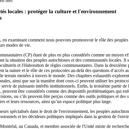
en bref
s locales : protéger la culture et l'environnement
n
ls, en examinant comment nous pouvons promouvoir le rôle des peuples 
urs modes de vie.
munautaires (CP) étant de plus en plus considérés comme un moyen eff
ant la situation des peuples autochtones et des communautés locales. Il s
bioculturels et l'élaboration de règles communautaires. Dans la deuxième
la nature et le rôle de ces protocoles au-delà des questions d’accès aux
de terrain menées à travers le monde. Des chapitres exhaustifs exploren
ationales, ainsi que sur la manière dont ceux-ci peuvent utiliser les pro
r servir de puissants intérêts institutionnels. Enfin, la troisième partie
n », peuvent être considérés comme des dispositifs problématiques qui en
 visions, ou s’ils peuvent être perçus comme des outils politiques et des 
oires et leurs ressources, ainsi qu’un espace politique plus large.
eurs spécialisés dans le droit de l'environnement, les peuples autochtone
ssionnels et les décideurs politiques impliqués dans la gestion de l'envi
 de Montréal, au Canada, et membre associée de l'Unité mixte de reche