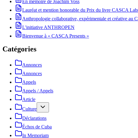
En mémoire de Joachim Voss
Lauréat et mention honorable du Prix du livre CASCA La
Anthropologie collaborative, expérimentale et créative au Ca
L'initiative ANTHROPEN
Bienvenue à « CASCA Presents »
Catégories
Annonces
Annonces
Appels
Appels / Appels
Article
Culture
Déclarations
Échos de Cuba
In Memoriam