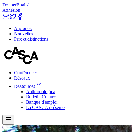
Donner
English
Adhésion
À propos
Nouvelles
Prix et distinctions
Conférences
Réseaux
Ressources
Anthropologica
Bulletin Culture
Banque d'emploi
La CASCA présente