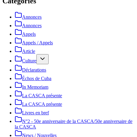
Catégories
Annonces
Annonces
Appels
Appels / Appels
Article
Culture
Déclarations
Échos de Cuba
In Memoriam
La CASCA présente
La CASCA présente
Livres en bref
N°2 - 50e anniversaire de la CASCA/50e anniversaire de
la CASCA
News / Nouvelles