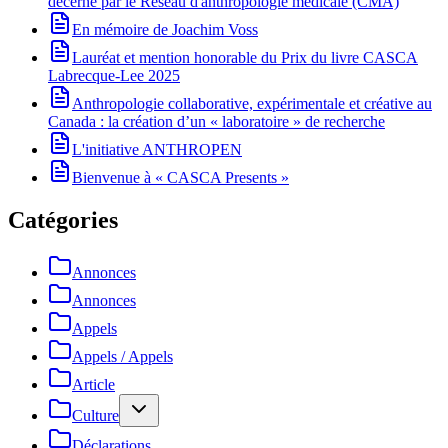
décerné par le Réseau d'anthropologie médicale (CMA)
En mémoire de Joachim Voss
Lauréat et mention honorable du Prix du livre CASCA
Labrecque-Lee 2025
Anthropologie collaborative, expérimentale et créative au
Canada : la création d’un « laboratoire » de recherche
L'initiative ANTHROPEN
Bienvenue à « CASCA Presents »
Catégories
Annonces
Annonces
Appels
Appels / Appels
Article
Culture
Déclarations