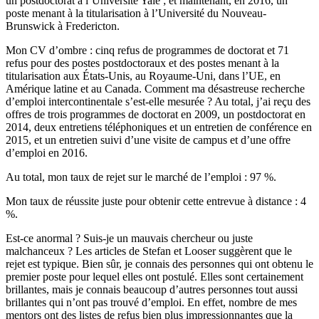
un postdoctorat à l’Université Yale ; et maintenant, en 2016, un
poste menant à la titularisation à l’Université du Nouveau-
Brunswick à Fredericton.
Mon CV d’ombre : cinq refus de programmes de doctorat et 71
refus pour des postes postdoctoraux et des postes menant à la
titularisation aux États-Unis, au Royaume-Uni, dans l’UE, en
Amérique latine et au Canada. Comment ma désastreuse recherche
d’emploi intercontinentale s’est-elle mesurée ? Au total, j’ai reçu des
offres de trois programmes de doctorat en 2009, un postdoctorat en
2014, deux entretiens téléphoniques et un entretien de conférence en
2015, et un entretien suivi d’une visite de campus et d’une offre
d’emploi en 2016.
Au total, mon taux de rejet sur le marché de l’emploi : 97 %.
Mon taux de réussite juste pour obtenir cette entrevue à distance : 4
%.
Est-ce anormal ? Suis‑je un mauvais chercheur ou juste
malchanceux ? Les articles de Stefan et Looser suggèrent que le
rejet est typique. Bien sûr, je connais des personnes qui ont obtenu le
premier poste pour lequel elles ont postulé. Elles sont certainement
brillantes, mais je connais beaucoup d’autres personnes tout aussi
brillantes qui n’ont pas trouvé d’emploi. En effet, nombre de mes
mentors ont des listes de refus bien plus impressionnantes que la