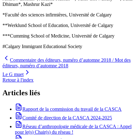
Dhiman*, Mashrur Kazi*
*Faculté des sciences infirmières, Université de Calgary
**Werklund School of Education, Université de Calgary
***Cumming School of Medicine, Université de Calgary
#Calgary Immigrant Educational Society
Commentaire des éditeurs, numéro d’automne 2018 / Mot des
éditeurs, numéro d’automne 2018
Le G muet
Retour à l'index
Articles liés
Rapport de la commission du travail de la CASCA
Comité de direction de la CASCA 2024-2025
Réseau d’anthropologie médicale de la CASCA : Appel
pour le(s) Chair(s) du réseau !