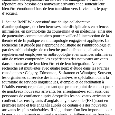
répondre aux besoins des nouveaux arrivants et de soutenir leur
bien‑être émotionnel lors de leur transition vers la vie dans le pays
d’accueil.
L’équipe ReNEW a constitué une équipe collaborative
d’anthropologues, de chercheur·se·s interdisciplinaires en sciences
infirmières, en psychologie du counselling et en médecine, ainsi que
de partenaires communautaires pour travailler à l’intersection de la
théorie et de la pratique en anthropologie engagée et appliquée. La
recherche est guidée par l’approche holistique de l’anthropologie et
par des méthodologies de recherche profondément qualitatives
régulièrement employées en anthropologie et en sciences infirmières
afin de mieux comprendre les expériences des nouveaux arrivants
dans le contexte de leur bien‑être et de leur intégration. Notre
recherche est multi‑sites avec quatre lieux d’étude dans les Prairies
canadiennes : Calgary, Edmonton, Saskatoon et Winnipeg. Souvent,
les organismes au service des immigrant·e·s se spécialisent dans la
fourniture de services linguistiques, d’emploi et de facilitation à
l’établissement; cependant, en tant que premier point de contact pour
de nombreux nouveaux arrivants, les enseignant·e·s sont aussi des
personnes de confiance auprès desquelles les nouveaux arrivants se
confient. Les enseignants d’anglais langue seconde (ESL) sont en
première ligne et très engagés auprès de certain·e·s des nouveaux
arrivants les plus vulnérables. Il s’agit donc d’un lieu important pour
la prestation de services visant à soutenir la résilience et les besoins