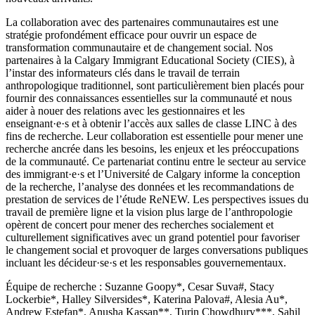
La collaboration avec des partenaires communautaires est une
stratégie profondément efficace pour ouvrir un espace de
transformation communautaire et de changement social. Nos
partenaires à la Calgary Immigrant Educational Society (CIES), à
l’instar des informateurs clés dans le travail de terrain
anthropologique traditionnel, sont particulièrement bien placés pour
fournir des connaissances essentielles sur la communauté et nous
aider à nouer des relations avec les gestionnaires et les
enseignant·e·s et à obtenir l’accès aux salles de classe LINC à des
fins de recherche. Leur collaboration est essentielle pour mener une
recherche ancrée dans les besoins, les enjeux et les préoccupations
de la communauté. Ce partenariat continu entre le secteur au service
des immigrant·e·s et l’Université de Calgary informe la conception
de la recherche, l’analyse des données et les recommandations de
prestation de services de l’étude ReNEW. Les perspectives issues du
travail de première ligne et la vision plus large de l’anthropologie
opèrent de concert pour mener des recherches socialement et
culturellement significatives avec un grand potentiel pour favoriser
le changement social et provoquer de larges conversations publiques
incluant les décideur·se·s et les responsables gouvernementaux.
Équipe de recherche : Suzanne Goopy*, Cesar Suva#, Stacy
Lockerbie*, Halley Silversides*, Katerina Palova#, Alesia Au*,
Andrew Estefan*, Anusha Kassan**, Turin Chowdhury***, Sahil