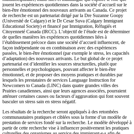
jouent les expériences quotidiennes dans la société d’accueil sur le
bien‑être émotionnel des nouveaux arrivants au Canada. Ce projet
de recherche est un partenariat dirigé par la Dre Suzanne Goopy
(Université de Calgary) et le Dr Cesar Suva (Calgary Immigrant
Educational Society) et financé par Immigration, Réfugiés et
Citoyenneté Canada (IRCC). L’objectif de l’étude est de déterminer
de quelles manières les expériences quotidiennes liées à
l’établissement précoce dans une société d’accueil influencent, de
façon indépendante ou en combinaison avec des expériences
passées, le bien‑être émotionnel (par exemple le stress, les capacités
d’adaptation) des nouveaux arrivants. Le but global de ce projet
partenarial est d’identifier les sources structurelles, plutôt que
personnelles et psychologiques, pouvant affecter le bien‑être
émotionnel, et de proposer des moyens pratiques et durables par
lesquels les prestataires de services Language Instruction for
Newcomers to Canada (LINC) dans quatre grandes villes des
Prairies canadiennes, ainsi que leurs agences associées, pourraient
atténuer certaines causes ou facteurs d’aggravation qui font souvent
basculer un stress sain en stress négatif.
Les résultats de la recherche seront appliqués à des retombées
communautaires pratiques et ciblées sous la forme d’un modèle de
prestation de services fondé sur la recherche. Le modèle développé à
partir de cette recherche vise à influencer positivement les pratiques
culturelles des organismes au service des immigrant·e·s afin de