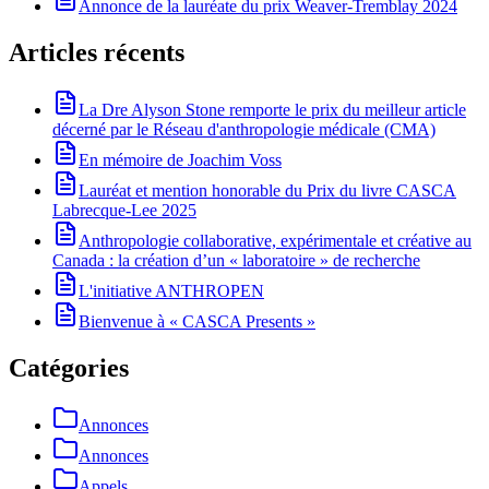
Annonce de la lauréate du prix Weaver-Tremblay 2024
Articles récents
La Dre Alyson Stone remporte le prix du meilleur article
décerné par le Réseau d'anthropologie médicale (CMA)
En mémoire de Joachim Voss
Lauréat et mention honorable du Prix du livre CASCA
Labrecque-Lee 2025
Anthropologie collaborative, expérimentale et créative au
Canada : la création d’un « laboratoire » de recherche
L'initiative ANTHROPEN
Bienvenue à « CASCA Presents »
Catégories
Annonces
Annonces
Appels