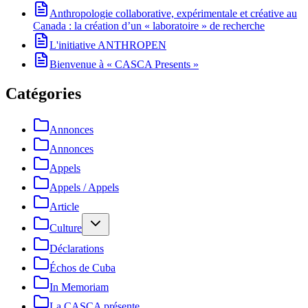
Anthropologie collaborative, expérimentale et créative au
Canada : la création d’un « laboratoire » de recherche
L'initiative ANTHROPEN
Bienvenue à « CASCA Presents »
Catégories
Annonces
Annonces
Appels
Appels / Appels
Article
Culture
Déclarations
Échos de Cuba
In Memoriam
La CASCA présente