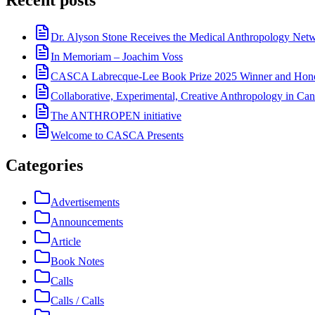
Recent posts
Dr. Alyson Stone Receives the Medical Anthropology Ne
In Memoriam – Joachim Voss
CASCA Labrecque-Lee Book Prize 2025 Winner and Hono
Collaborative, Experimental, Creative Anthropology in Can
The ANTHROPEN initiative
Welcome to CASCA Presents
Categories
Advertisements
Announcements
Article
Book Notes
Calls
Calls / Calls