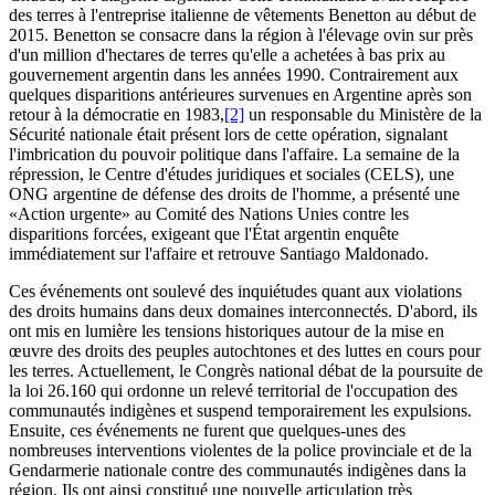
des terres à l'entreprise italienne de vêtements Benetton au début de
2015. Benetton se consacre dans la région à l'élevage ovin sur près
d'un million d'hectares de terres qu'elle a achetées à bas prix au
gouvernement argentin dans les années 1990. Contrairement aux
quelques disparitions antérieures survenues en Argentine après son
retour à la démocratie en 1983,
[2]
un responsable du Ministère de la
Sécurité nationale était présent lors de cette opération, signalant
l'imbrication du pouvoir politique dans l'affaire. La semaine de la
répression, le Centre d'études juridiques et sociales (CELS), une
ONG argentine de défense des droits de l'homme, a présenté une
«Action urgente» au Comité des Nations Unies contre les
disparitions forcées, exigeant que l'État argentin enquête
immédiatement sur l'affaire et retrouve Santiago Maldonado.
Ces événements ont soulevé des inquiétudes quant aux violations
des droits humains dans deux domaines interconnectés. D'abord, ils
ont mis en lumière les tensions historiques autour de la mise en
œuvre des droits des peuples autochtones et des luttes en cours pour
les terres. Actuellement, le Congrès national débat de la poursuite de
la loi 26.160 qui ordonne un relevé territorial de l'occupation des
communautés indigènes et suspend temporairement les expulsions.
Ensuite, ces événements ne furent que quelques-unes des
nombreuses interventions violentes de la police provinciale et de la
Gendarmerie nationale contre des communautés indigènes dans la
région. Ils ont ainsi constitué une nouvelle articulation très