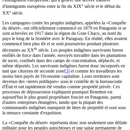
e
d'immigrants européens entre la fin du XIX
siècle et le début du
e
XX
siècle.
Les campagnes contre les peuples indigènes, appelées la «Conquête
du désert», ont officiellement commencé en 1879 en Patagonie et se
sont achevées en 1917 dans la région du Gran Chaco, au nord du
pays le long de la frontière avec le Paraguay. En réalité, elles avaient
commencé bien plus tôt et se sont poursuivies pendant plusieurs
th
décennies au XX
siècle. Les peuples indigènes survivants furent
enrôlés de force dans l'armée, envoyés travailler dans les plantations
de sucre, confinés dans des camps de concentration, déplacés, et
même déportés. Les survivants indigènes furent donc incorporés en
tant que citoyens de seconde zone
[3]
et comme les travailleurs les
moins bien payés de l'économie capitaliste. Leurs territoires sont
devenus des «terres publiques» sous le contrôle de la bureaucratie
d'État et ont rapidement été vendus comme propriété privée. Ces
processus de dépossession expliquent pourquoi Benetton est
aujourd'hui le plus grand propriétaire foncier en Patagonie, parmi
d'autres entreprises étrangères, tandis que la plupart des
communautés indigènes manquent de titres de propriété et sont sous
la menace constante d'expulsion.
La «Conquête du désert» représenta donc non seulement une défaite
militaire pour les peuples autochtones et une saisie permanente de