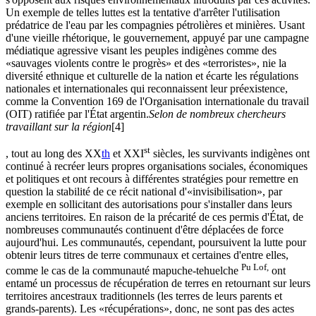
Un exemple de telles luttes est la tentative d'arrêter l'utilisation
prédatrice de l'eau par les compagnies pétrolières et minières. Usant
d'une vieille rhétorique, le gouvernement, appuyé par une campagne
médiatique agressive visant les peuples indigènes comme des
«sauvages violents contre le progrès» et des «terroristes», nie la
diversité ethnique et culturelle de la nation et écarte les régulations
nationales et internationales qui reconnaissent leur préexistence,
comme la Convention 169 de l'Organisation internationale du travail
(OIT) ratifiée par l'État argentin.
Selon de nombreux chercheurs
travaillant sur la région
[4]
st
, tout au long des XX
th
et XXI
siècles, les survivants indigènes ont
continué à recréer leurs propres organisations sociales, économiques
et politiques et ont recours à différentes stratégies pour remettre en
question la stabilité de ce récit national d'«invisibilisation», par
exemple en sollicitant des autorisations pour s'installer dans leurs
anciens territoires. En raison de la précarité de ces permis d'État, de
nombreuses communautés continuent d'être déplacées de force
aujourd'hui. Les communautés, cependant, poursuivent la lutte pour
obtenir leurs titres de terre communaux et certaines d'entre elles,
Pu Lof,
comme le cas de la communauté mapuche-tehuelche
ont
entamé un processus de récupération de terres en retournant sur leurs
territoires ancestraux traditionnels (les terres de leurs parents et
grands-parents). Les «récupérations», donc, ne sont pas des actes