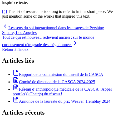
inspiré ce texte.
[4]
The list of research is too long to refer to in this short piece. We
just mention some of the works that inspired this text.
Les sens du soi interactionnel dans les usages de Pershing
Square, Los Angeles
Tout ce qui est nouveau redevient ancien : sur le monde
curieusement rétrograde des mégadonnées
Retour à l'index
Articles liés
Rapport de la commission du travail de la CASCA
Comité de direction de la CASCA 2024-2025
Réseau d’anthropologie médicale de la CASCA : Appel
pour le(s) Chair(s) du réseau !
Annonce de la lauréate du prix Weaver-Tremblay 2024
Articles récents