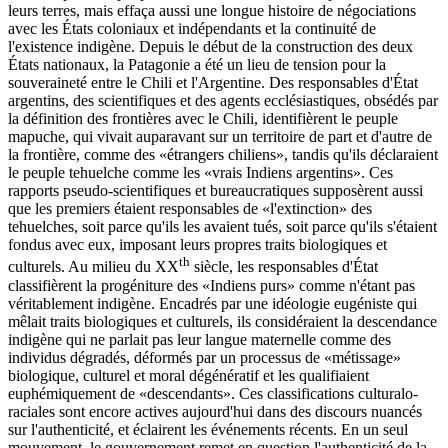
leurs terres, mais effaça aussi une longue histoire de négociations
avec les États coloniaux et indépendants et la continuité de
l'existence indigène. Depuis le début de la construction des deux
États nationaux, la Patagonie a été un lieu de tension pour la
souveraineté entre le Chili et l'Argentine. Des responsables d'État
argentins, des scientifiques et des agents ecclésiastiques, obsédés par
la définition des frontières avec le Chili, identifièrent le peuple
mapuche, qui vivait auparavant sur un territoire de part et d'autre de
la frontière, comme des «étrangers chiliens», tandis qu'ils déclaraient
le peuple tehuelche comme les «vrais Indiens argentins». Ces
rapports pseudo-scientifiques et bureaucratiques supposèrent aussi
que les premiers étaient responsables de «l'extinction» des
tehuelches, soit parce qu'ils les avaient tués, soit parce qu'ils s'étaient
fondus avec eux, imposant leurs propres traits biologiques et
th
culturels. Au milieu du XX
siècle, les responsables d'État
classifièrent la progéniture des «Indiens purs» comme n'étant pas
véritablement indigène. Encadrés par une idéologie eugéniste qui
mêlait traits biologiques et culturels, ils considéraient la descendance
indigène qui ne parlait pas leur langue maternelle comme des
individus dégradés, déformés par un processus de «métissage»
biologique, culturel et moral dégénératif et les qualifiaient
euphémiquement de «descendants». Ces classifications culturalo-
raciales sont encore actives aujourd'hui dans des discours nuancés
sur l'authenticité, et éclairent les événements récents. En un seul
mouvement, le gouvernement remet en question l'authenticité de la