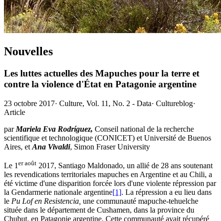
Nouvelles
Les luttes actuelles des Mapuches pour la terre et
contre la violence d'État en Patagonie argentine
23 octobre 2017
·
Culture, Vol. 11, No. 2 - Data
·
Cultureblog
·
Article
par
Mariela Eva Rodríguez,
Conseil national de la recherche
scientifique et technologique (CONICET) et Université de Buenos
Aires, et
Ana Vivaldi
, Simon Fraser University
er août
Le 1
2017, Santiago Maldonado, un allié de 28 ans soutenant
les revendications territoriales mapuches en Argentine et au Chili, a
été victime d'une disparition forcée lors d'une violente répression par
la Gendarmerie nationale argentine
[1]
. La répression a eu lieu dans
le
Pu Lof en Resistencia,
une communauté mapuche-tehuelche
située dans le département de Cushamen, dans la province du
Chubut, en Patagonie argentine. Cette communauté avait récupéré