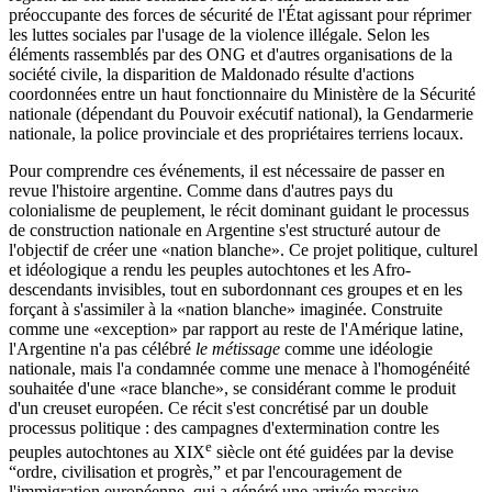
préoccupante des forces de sécurité de l'État agissant pour réprimer
les luttes sociales par l'usage de la violence illégale. Selon les
éléments rassemblés par des ONG et d'autres organisations de la
société civile, la disparition de Maldonado résulte d'actions
coordonnées entre un haut fonctionnaire du Ministère de la Sécurité
nationale (dépendant du Pouvoir exécutif national), la Gendarmerie
nationale, la police provinciale et des propriétaires terriens locaux.
Pour comprendre ces événements, il est nécessaire de passer en
revue l'histoire argentine. Comme dans d'autres pays du
colonialisme de peuplement, le récit dominant guidant le processus
de construction nationale en Argentine s'est structuré autour de
l'objectif de créer une «nation blanche». Ce projet politique, culturel
et idéologique a rendu les peuples autochtones et les Afro-
descendants invisibles, tout en subordonnant ces groupes et en les
forçant à s'assimiler à la «nation blanche» imaginée. Construite
comme une «exception» par rapport au reste de l'Amérique latine,
l'Argentine n'a pas célébré
le métissage
comme une idéologie
nationale, mais l'a condamnée comme une menace à l'homogénéité
souhaitée d'une «race blanche», se considérant comme le produit
d'un creuset européen. Ce récit s'est concrétisé par un double
processus politique : des campagnes d'extermination contre les
e
peuples autochtones au XIX
siècle ont été guidées par la devise
“ordre, civilisation et progrès,” et par l'encouragement de
l'immigration européenne, qui a généré une arrivée massive