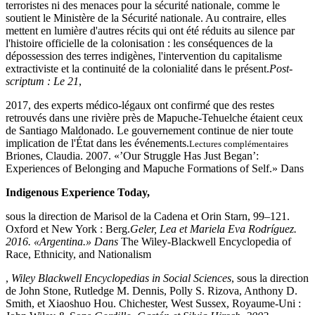
terroristes ni des menaces pour la sécurité nationale, comme le
soutient le Ministère de la Sécurité nationale. Au contraire, elles
mettent en lumière d'autres récits qui ont été réduits au silence par
l'histoire officielle de la colonisation : les conséquences de la
dépossession des terres indigènes, l'intervention du capitalisme
extractiviste et la continuité de la colonialité dans le présent.
Post-
scriptum : Le 21
,
2017, des experts médico-légaux ont confirmé que des restes
retrouvés dans une rivière près de Mapuche-Tehuelche étaient ceux
de Santiago Maldonado. Le gouvernement continue de nier toute
implication de l'État dans les événements.
Lectures complémentaires
Briones, Claudia. 2007. «’Our Struggle Has Just Began’:
Experiences of Belonging and Mapuche Formations of Self.» Dans
Indigenous Experience Today,
sous la direction de Marisol de la Cadena et Orin Starn, 99–121.
Oxford et New York : Berg.
Geler, Lea et Mariela Eva Rodríguez.
2016. «Argentina.» Dans
The Wiley-Blackwell Encyclopedia of
Race, Ethnicity, and Nationalism
,
Wiley Blackwell Encyclopedias in Social Sciences
, sous la direction
de John Stone, Rutledge M. Dennis, Polly S. Rizova, Anthony D.
Smith, et Xiaoshuo Hou. Chichester, West Sussex, Royaume-Uni :