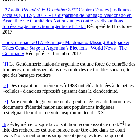
, 27 août.
Récupéré le 11 octobre 2017.
Centre d'études juridiques et
sociales (CELS). 2017. «La disparition de Santiago Maldonado en
Argentine : le Comité des Nations unies contre les disparitions
forcées exige une action urgente de l'État.»
Récupéré le 11 octobre
2017.
The Guardian. 2017. «Santiago Maldonado: Missing Backpacker
Takes Center Stage in Argentina’s Elections | World News | The
Guardian.»
Récupéré le 11 octobre 2017.
[1]
La Gendarmerie nationale argentine est une force de contrôle des
frontières, qui intervient dans des contextes de troubles sociaux, tels
que des barrages routiers.
[2]
Des disparitions antérieures à 1983 ont été attribuées à de petites
«cellules» d'anciens répressifs agissant dans la clandestinité.
[3]
Par exemple, le gouvernement argentin négligea de fournir des
documents d'identité nationaux aux populations indigènes,
restreignant leur droit de vote jusqu'au milieu du XX
[4]
th
siècle, même lorsque la constitution reconnaissait ce droit.
La
liste des recherches est trop longue pour être citée dans ce court
texte. Nous mentionnons simplement quelques travaux qui ont