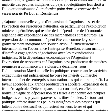
majorité des peuples indigènes du pays et délégitimise leur droit à
l'auto-reconnaissance.
A un dernier point dans le contexte de la
répression de
Pu Lof en Resistencia
, s'ajoute la nouvelle vague d'expansion de l'agrobusiness et de
l'extraction des ressources naturelles, en particulier de l'exploitation
minière et pétrolière, qui résulte de la dépendance de l'économie
argentine aux exportations de ces marchandises et ressources. La
répression de la communauté peut être vue comme le geste du
gouvernement indiquant son soutien absolu à l'investissement
international, en l'occurrence l'entreprise Benetton, et son manque
d'intérêt à engager des négociations avec les revendications
indigènes. Si la dépendance économique de l'Argentine à
l'extraction de ressources et à l'agrobusiness producteur de matières
premières a commencé il y a plusieurs décennies, sous
l'administration Macri actuelle les politiques concernant les activités
extractivistes ont radicalement favorisé les intérêts du marché
international et des entreprises transnationales qui en tirent profit. La
faveur accordée aux grands producteurs a accéléré l'expansion de la
frontière agricole. Cette «expansion» a constitué, en effet, une
nouvelle vague de dépossession des terres à l'encontre des peuples
indigènes et des paysans pauvres sans titres fonciers. Ce tournant
politique affecte donc des peuples indigènes et des paysans qui
luttent contre des sociétés qui restent sur leurs terres et qui
s'opposent aux risques environnementaux introduits par ces activités.