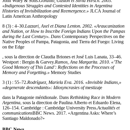
John Wiley & Sons.
Gordillo, Gastón et Silvia Hirsch. 2003.
«Indigenous Struggles and Contested Identities in Argentina
Histories of Invisibilization and Reemergence.»
JLCA Journal of
Latin American Anthropology
8 (3) : 4–30.
Lazzari, Axel et Diana Lenton. 2002. «Araucanization
and Nation, or How to Inscribe Foreign Indians Upon the Pampas
during the Last Century». Dans
Contemporary Perspectives on the
Native Peoples of Pampa, Patagonia, and Tierra del Fuego: Living
on the Edge
, sous la direction de Claudia Briones et José Luis Lanata, 33–46.
Westport : Bergin & Garvey.
Ramos, Ana Margarita. 2010. «’The
Good Memory of This Land’: Reflections on the Processes of
Memory and Forgetting.»
Memory Studies
3 (1) : 55–72.
Rodríguez, Mariela Eva. 2016. «Invisible Indians,»
«degenerate descendants»: Idiosyncrasies of
mestizaje
dans la Patagonie méridionale. Dans
Rethinking Race in Modern
Argentina
, sous la direction de Paulina Alberto et Eduardo Elena,
126–154. Cambridge : Cambridge University Press.
Actualités et
communications
BBC News. 2017. «Argentina Asks: Where’s
Santiago Maldonado?»
BBC News