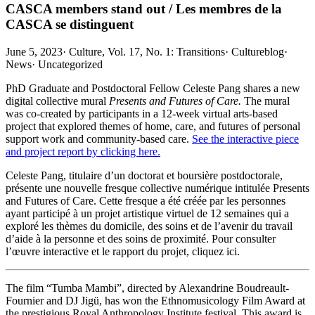
CASCA members stand out / Les membres de la
CASCA se distinguent
June 5, 2023
·
Culture, Vol. 17, No. 1: Transitions
·
Cultureblog
·
News
·
Uncategorized
PhD Graduate and Postdoctoral Fellow Celeste Pang shares a new
digital collective mural
Presents and Futures of Care.
The mural
was co-created by participants in a 12-week virtual arts-based
project that explored themes of home, care, and futures of personal
support work and community-based care.
See the interactive piece
and project report by clicking here.
Celeste Pang, titulaire d’un doctorat et boursière postdoctorale,
présente une nouvelle fresque collective numérique intitulée Presents
and Futures of Care. Cette fresque a été créée par les personnes
ayant participé à un projet artistique virtuel de 12 semaines qui a
exploré les thèmes du domicile, des soins et de l’avenir du travail
d’aide à la personne et des soins de proximité. Pour consulter
l’œuvre interactive et le rapport du projet, cliquez ici.
The film “Tumba Mambi”, directed by Alexandrine Boudreault-
Fournier and DJ Jigü, has won the Ethnomusicology Film Award at
the prestigious Royal Anthropology Institute festival. This award is