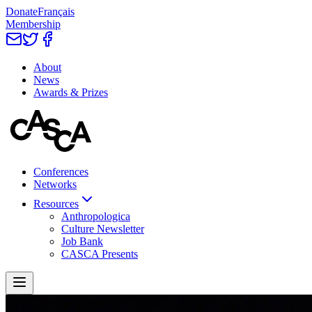
Donate
Français
Membership
About
News
Awards & Prizes
Conferences
Networks
Resources
Anthropologica
Culture Newsletter
Job Bank
CASCA Presents