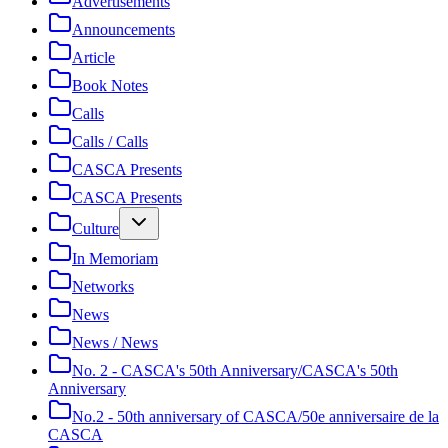
Advertisements
Announcements
Article
Book Notes
Calls
Calls / Calls
CASCA Presents
CASCA Presents
Culture
In Memoriam
Networks
News
News / News
No. 2 - CASCA's 50th Anniversary/CASCA's 50th
Anniversary
No.2 - 50th anniversary of CASCA/50e anniversaire de la
CASCA