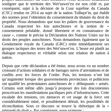
souligner que le territoire des Wet’suwet’en est non cédé et, par
conséquent, sujet à la décision de la Cour suprême du Canada
(CSC) rendue en 2014 au sujet de la nation Tsilhqot’in, qui établit
des normes pour l’obtention du consentement du titulaire du droit de
propriété. Nous demandons que tous les paliers de gouvernance du
Canada respectent les lois autochtones et la notion de «
consentement préalable, donné librement et en connaissance de
cause », comme le précise la Déclaration des Nations Unies sur les
droits des peuples autochtones. Nous demandons également que la
Gendarmerie royale du Canada (GRC) retire immédiatement ses
groupes tactiques des terres des Wet’suwet’en. L’heure est plutôt au
dialogue respectueux et véritable selon une relation de nation à
nation.
Depuis que cette déclaration a été émise, nous avons vu un nombre
croissant d’actions solidaires et de barrages suivis d’arrestations et de
conflits avec les forces de l’ordre. Puis, les tensions n’ont fait
qu’augmenter lorsque des gouvernements provinciaux et politiciens
ont qualifié les protestataires autochtones de « délinquants » armés.
Certains sont même allés jusqu’à proposer des lois draconiennes
proscrivant les manifestations pacifiques près d’infrastructures. Cette
escalade des tensions, ces menaces et cet usage de la force ont
considérablement miné, et possiblement détruit, les possibilités de
réconciliation. Sous ce discours se trouve la rhétorique de la «
primauté du droit ». Par conséquent, nous exigeons :