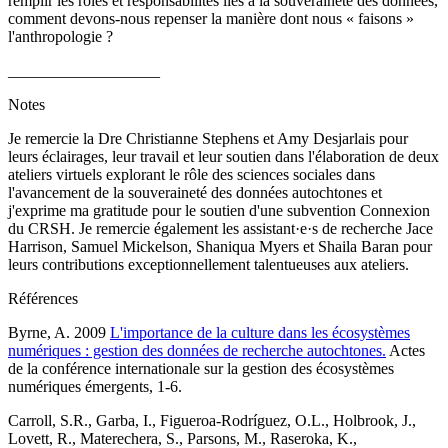
remplir les rôles et responsabilités liés à la souveraineté des données,
comment devons‑nous repenser la manière dont nous « faisons »
l'anthropologie ?
___________________
Notes
Je remercie la Dre Christianne Stephens et Amy Desjarlais pour
leurs éclairages, leur travail et leur soutien dans l'élaboration de deux
ateliers virtuels explorant le rôle des sciences sociales dans
l'avancement de la souveraineté des données autochtones et
j'exprime ma gratitude pour le soutien d'une subvention Connexion
du CRSH. Je remercie également les assistant·e·s de recherche Jace
Harrison, Samuel Mickelson, Shaniqua Myers et Shaila Baran pour
leurs contributions exceptionnellement talentueuses aux ateliers.
Références
Byrne, A. 2009
L'importance de la culture dans les écosystèmes
numériques : gestion des données de recherche autochtones.
Actes
de la conférence internationale sur la gestion des écosystèmes
numériques émergents, 1‑6.
Carroll, S.R., Garba, I., Figueroa‑Rodríguez, O.L., Holbrook, J.,
Lovett, R., Materechera, S., Parsons, M., Raseroka, K.,