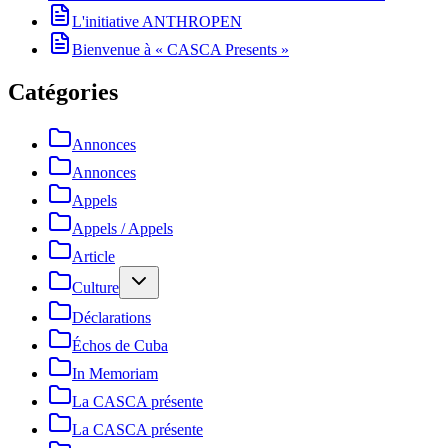
L'initiative ANTHROPEN
Bienvenue à « CASCA Presents »
Catégories
Annonces
Annonces
Appels
Appels / Appels
Article
Culture
Déclarations
Échos de Cuba
In Memoriam
La CASCA présente
La CASCA présente