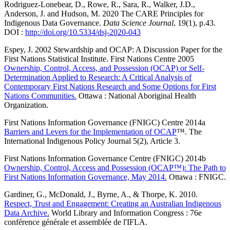
Rodriguez‑Lonebear, D., Rowe, R., Sara, R., Walker, J.D.,
Anderson, J. and Hudson, M. 2020 The CARE Principles for
Indigenous Data Governance.
Data Science Journal
, 19(1), p.43.
DOI :
http://doi.org/10.5334/dsj-2020-043
Espey, J. 2002 Stewardship and OCAP: A Discussion Paper for the
First Nations Statistical Institute. First Nations Centre 2005
Ownership, Control, Access, and Possession (OCAP) or Self-
Determination Applied to Research: A Critical Analysis of
Contemporary First Nations Research and Some Options for First
Nations Communities.
Ottawa : National Aboriginal Health
Organization.
First Nations Information Governance (FNIGC) Centre 2014a
Barriers and Levers for the Implementation of OCAP
™. The
International Indigenous Policy Journal 5(2), Article 3.
First Nations Information Governance Centre (FNIGC) 2014b
Ownership, Control, Access and Possession (OCAP™): The Path to
First Nations Information Governance, May 2014.
Ottawa : FNIGC.
Gardiner, G., McDonald, J., Byrne, A., & Thorpe, K. 2010.
Respect, Trust and Engagement: Creating an Australian Indigenous
Data Archive.
World Library and Information Congress : 76e
conférence générale et assemblée de l'IFLA.