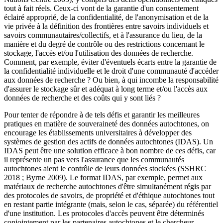
tout à fait réels. Ceux‑ci vont de la garantie d'un consentement
éclairé approprié, de la confidentialité, de l'anonymisation et de la
vie privée à la définition des frontières entre savoirs individuels et
savoirs communautaires/collectifs, et à l'assurance du lieu, de la
manière et du degré de contrôle ou des restrictions concernant le
stockage, l'accès et/ou l'utilisation des données de recherche.
Comment, par exemple, éviter d'éventuels écarts entre la garantie de
la confidentialité individuelle et le droit d'une communauté d'accéder
aux données de recherche ? Ou bien, à qui incombe la responsabilité
d'assurer le stockage sûr et adéquat à long terme et/ou l'accès aux
données de recherche et des coûts qui y sont liés ?
Pour tenter de répondre à de tels défis et garantir les meilleures
pratiques en matière de souveraineté des données autochtones, on
encourage les établissements universitaires à développer des
systèmes de gestion des actifs de données autochtones (IDAS). Un
IDAS peut être une solution efficace à bon nombre de ces défis, car
il représente un pas vers l'assurance que les communautés
autochtones aient le contrôle de leurs données stockées (SSHRC
2018 ; Byrne 2009). Le format IDAS, par exemple, permet aux
matériaux de recherche autochtones d'être simultanément régis par
des protocoles de savoirs, de propriété et d'éthique autochtones tout
en restant partie intégrante (mais, selon le cas, séparée) du référentiel
d'une institution. Les protocoles d'accès peuvent être déterminés
conjointement par les partenaires autochtones et le chercheur