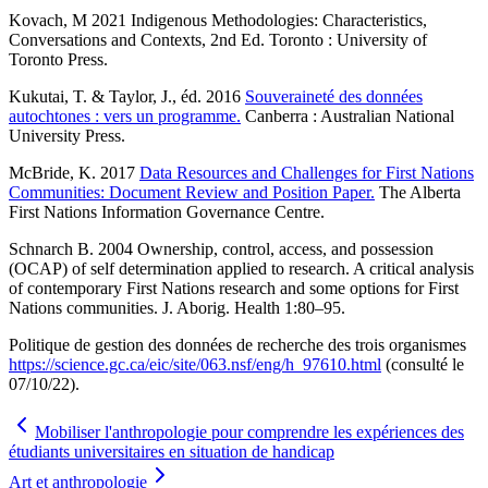
Kovach, M 2021 Indigenous Methodologies: Characteristics,
Conversations and Contexts, 2nd Ed. Toronto : University of
Toronto Press.
Kukutai, T. & Taylor, J., éd. 2016
Souveraineté des données
autochtones : vers un programme.
Canberra : Australian National
University Press.
McBride, K. 2017
Data Resources and Challenges for First Nations
Communities: Document Review and Position Paper.
The Alberta
First Nations Information Governance Centre.
Schnarch B. 2004 Ownership, control, access, and possession
(OCAP) of self determination applied to research. A critical analysis
of contemporary First Nations research and some options for First
Nations communities. J. Aborig. Health 1:80–95.
Politique de gestion des données de recherche des trois organismes
https://science.gc.ca/eic/site/063.nsf/eng/h_97610.html
(consulté le
07/10/22).
Mobiliser l'anthropologie pour comprendre les expériences des
étudiants universitaires en situation de handicap
Art et anthropologie