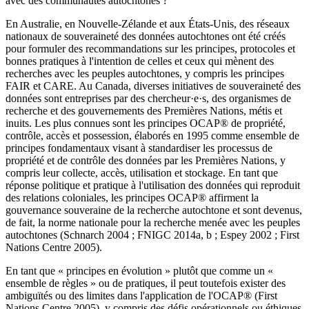
avec des communautés autochtones ?
En Australie, en Nouvelle‑Zélande et aux États‑Unis, des réseaux
nationaux de souveraineté des données autochtones ont été créés
pour formuler des recommandations sur les principes, protocoles et
bonnes pratiques à l'intention de celles et ceux qui mènent des
recherches avec les peuples autochtones, y compris les principes
FAIR et CARE. Au Canada, diverses initiatives de souveraineté des
données sont entreprises par des chercheur·e·s, des organismes de
recherche et des gouvernements des Premières Nations, métis et
inuits. Les plus connues sont les principes OCAP® de propriété,
contrôle, accès et possession, élaborés en 1995 comme ensemble de
principes fondamentaux visant à standardiser les processus de
propriété et de contrôle des données par les Premières Nations, y
compris leur collecte, accès, utilisation et stockage. En tant que
réponse politique et pratique à l'utilisation des données qui reproduit
des relations coloniales, les principes OCAP® affirment la
gouvernance souveraine de la recherche autochtone et sont devenus,
de fait, la norme nationale pour la recherche menée avec les peuples
autochtones (Schnarch 2004 ; FNIGC 2014a, b ; Espey 2002 ; First
Nations Centre 2005).
En tant que « principes en évolution » plutôt que comme un «
ensemble de règles » ou de pratiques, il peut toutefois exister des
ambiguïtés ou des limites dans l'application de l'OCAP® (First
Nations Centre 2005), y compris des défis opérationnels ou éthiques