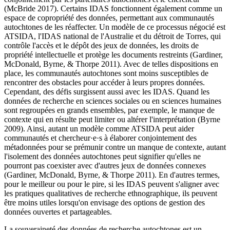
(McBride 2017). Certains IDAS fonctionnent également comme un
espace de copropriété des données, permettant aux communautés
autochtones de les réaffecter. Un modèle de ce processus négocié est
ATSIDA, l'IDAS national de l'Australie et du détroit de Torres, qui
contrôle l'accès et le dépôt des jeux de données, les droits de
propriété intellectuelle et protège les documents restreints (Gardiner,
McDonald, Byrne, & Thorpe 2011). Avec de telles dispositions en
place, les communautés autochtones sont moins susceptibles de
rencontrer des obstacles pour accéder à leurs propres données.
Cependant, des défis surgissent aussi avec les IDAS. Quand les
données de recherche en sciences sociales ou en sciences humaines
sont regroupées en grands ensembles, par exemple, le manque de
contexte qui en résulte peut limiter ou altérer l'interprétation (Byrne
2009). Ainsi, autant un modèle comme ATSIDA peut aider
communautés et chercheur·e·s à élaborer conjointement des
métadonnées pour se prémunir contre un manque de contexte, autant
l'isolement des données autochtones peut signifier qu'elles ne
pourront pas coexister avec d'autres jeux de données connexes
(Gardiner, McDonald, Byrne, & Thorpe 2011). En d'autres termes,
pour le meilleur ou pour le pire, si les IDAS peuvent s'aligner avec
les pratiques qualitatives de recherche ethnographique, ils peuvent
être moins utiles lorsqu'on envisage des options de gestion des
données ouvertes et partageables.
La souveraineté des données de recherche autochtones est un