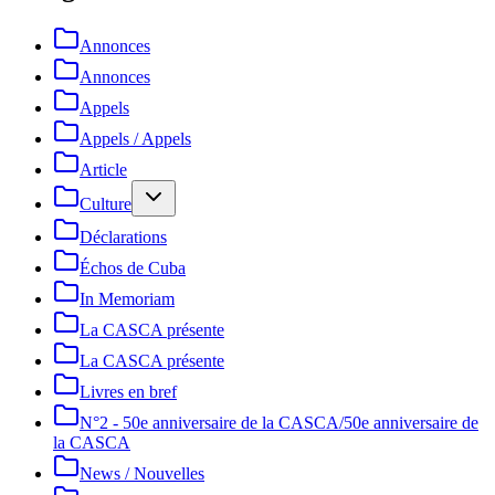
Annonces
Annonces
Appels
Appels / Appels
Article
Culture
Déclarations
Échos de Cuba
In Memoriam
La CASCA présente
La CASCA présente
Livres en bref
N°2 - 50e anniversaire de la CASCA/50e anniversaire de
la CASCA
News / Nouvelles