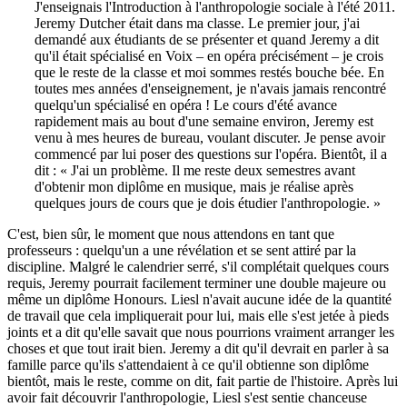
J'enseignais l'Introduction à l'anthropologie sociale à l'été 2011.
Jeremy Dutcher était dans ma classe. Le premier jour, j'ai
demandé aux étudiants de se présenter et quand Jeremy a dit
qu'il était spécialisé en Voix – en opéra précisément – je crois
que le reste de la classe et moi sommes restés bouche bée. En
toutes mes années d'enseignement, je n'avais jamais rencontré
quelqu'un spécialisé en opéra ! Le cours d'été avance
rapidement mais au bout d'une semaine environ, Jeremy est
venu à mes heures de bureau, voulant discuter. Je pense avoir
commencé par lui poser des questions sur l'opéra. Bientôt, il a
dit : « J'ai un problème. Il me reste deux semestres avant
d'obtenir mon diplôme en musique, mais je réalise après
quelques jours de cours que je dois étudier l'anthropologie. »
C'est, bien sûr, le moment que nous attendons en tant que
professeurs : quelqu'un a une révélation et se sent attiré par la
discipline. Malgré le calendrier serré, s'il complétait quelques cours
requis, Jeremy pourrait facilement terminer une double majeure ou
même un diplôme Honours. Liesl n'avait aucune idée de la quantité
de travail que cela impliquerait pour lui, mais elle s'est jetée à pieds
joints et a dit qu'elle savait que nous pourrions vraiment arranger les
choses et que tout irait bien. Jeremy a dit qu'il devrait en parler à sa
famille parce qu'ils s'attendaient à ce qu'il obtienne son diplôme
bientôt, mais le reste, comme on dit, fait partie de l'histoire. Après lui
avoir fait découvrir l'anthropologie, Liesl s'est sentie chanceuse