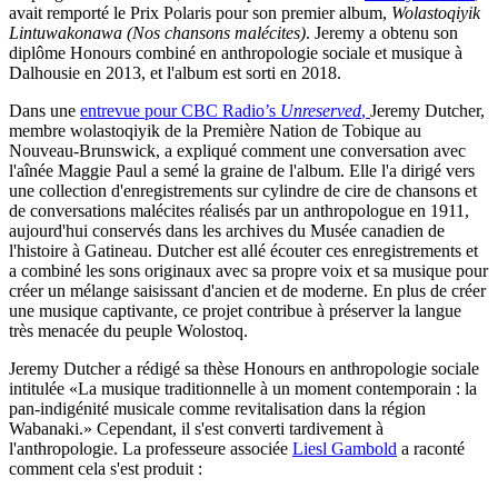
avait remporté le Prix Polaris pour son premier album,
Wolastoqiyik
Lintuwakonawa (Nos chansons malécites)
. Jeremy a obtenu son
diplôme Honours combiné en anthropologie sociale et musique à
Dalhousie en 2013, et l'album est sorti en 2018.
Dans une
entrevue pour CBC Radio’s
Unreserved
,
Jeremy Dutcher,
membre wolastoqiyik de la Première Nation de Tobique au
Nouveau-Brunswick, a expliqué comment une conversation avec
l'aînée Maggie Paul a semé la graine de l'album. Elle l'a dirigé vers
une collection d'enregistrements sur cylindre de cire de chansons et
de conversations malécites réalisés par un anthropologue en 1911,
aujourd'hui conservés dans les archives du Musée canadien de
l'histoire à Gatineau. Dutcher est allé écouter ces enregistrements et
a combiné les sons originaux avec sa propre voix et sa musique pour
créer un mélange saisissant d'ancien et de moderne. En plus de créer
une musique captivante, ce projet contribue à préserver la langue
très menacée du peuple Wolostoq.
Jeremy Dutcher a rédigé sa thèse Honours en anthropologie sociale
intitulée «La musique traditionnelle à un moment contemporain : la
pan-indigénité musicale comme revitalisation dans la région
Wabanaki.» Cependant, il s'est converti tardivement à
l'anthropologie. La professeure associée
Liesl Gambold
a raconté
comment cela s'est produit :