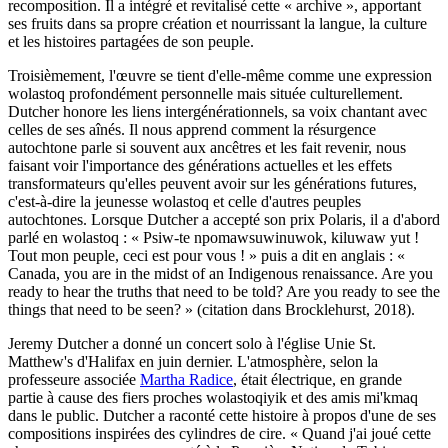
recomposition. Il a intégré et revitalisé cette « archive », apportant
ses fruits dans sa propre création et nourrissant la langue, la culture
et les histoires partagées de son peuple.
Troisièmement, l'œuvre se tient d'elle-même comme une expression
wolastoq profondément personnelle mais située culturellement.
Dutcher honore les liens intergénérationnels, sa voix chantant avec
celles de ses aînés. Il nous apprend comment la résurgence
autochtone parle si souvent aux ancêtres et les fait revenir, nous
faisant voir l'importance des générations actuelles et les effets
transformateurs qu'elles peuvent avoir sur les générations futures,
c'est-à-dire la jeunesse wolastoq et celle d'autres peuples
autochtones. Lorsque Dutcher a accepté son prix Polaris, il a d'abord
parlé en wolastoq : « Psiw-te npomawsuwinuwok, kiluwaw yut !
Tout mon peuple, ceci est pour vous ! » puis a dit en anglais : «
Canada, you are in the midst of an Indigenous renaissance. Are you
ready to hear the truths that need to be told? Are you ready to see the
things that need to be seen? » (citation dans Brocklehurst, 2018).
Jeremy Dutcher a donné un concert solo à l'église Unie St.
Matthew's d'Halifax en juin dernier. L'atmosphère, selon la
professeure associée
Martha Radice
, était électrique, en grande
partie à cause des fiers proches wolastoqiyik et des amis mi'kmaq
dans le public. Dutcher a raconté cette histoire à propos d'une de ses
compositions inspirées des cylindres de cire. « Quand j'ai joué cette