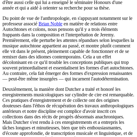
d'être aussi celle qui lui a enseigné le séminaire Honours d'une
année et qui a aidé à orienter sa recherche pour sa thèse.
Du point de vue de l'anthropologie, en s'appuyant notamment sur le
professeur associé
Brian Noble
en matière de relations entre
Autochtones et colons, nous pensons qu'il y a trois éléments
frappants dans la composition et l'interprétation de Jeremy.
Premièrement, elle perturbe les attentes répandues selon lesquelles la
musique autochtone appartient au passé, et montre plutôt comment
elle vit dans le présent, pleinement capable de fonctionner et de se
remixer dans des idiomes contemporains. Cela a un effet
décolonisant en ce qu'il trouble les conceptions publiques qui trop
souvent primordialisent et essentialisent les formes d'art autochtones.
Au contraire, cela fait émerger des formes d'expression renaissantes
— peut‑être même insurgées — qui incarnent l'autodétermination.
Deuxièmement, la manière dont Dutcher a traité et honoré les
enregistrements musicologiques sur cylindre de cire est remarquable.
Ces pratiques d'enregistrement et de collecte ont des origines
douteuses dans l'éthos de récupération des travaux anthropologiques
antérieurs et notre discipline est complice d'avoir inscrit ces
collections dans des récits de progrès désormais anachroniques.
Mais Dutcher s'est rendu à ces enregistrements et a entrepris les
tâches longues et minutieuses, bien que très enthousiasmantes,
d'écoute approfondie, de transcription musicale et linguistique, et de