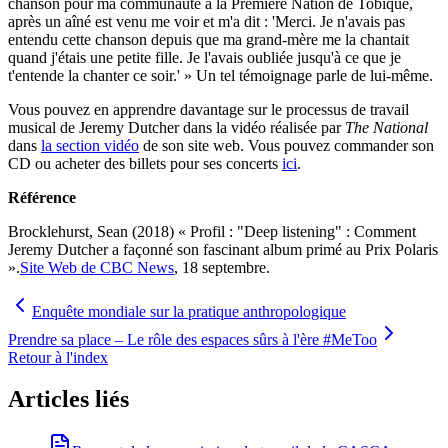
chanson pour ma communauté à la Première Nation de Tobique,
après un aîné est venu me voir et m'a dit : 'Merci. Je n'avais pas
entendu cette chanson depuis que ma grand-mère me la chantait
quand j'étais une petite fille. Je l'avais oubliée jusqu'à ce que je
t'entende la chanter ce soir.' » Un tel témoignage parle de lui-même.
Vous pouvez en apprendre davantage sur le processus de travail
musical de Jeremy Dutcher dans la vidéo réalisée par
The National
dans
la section vidéo
de son site web. Vous pouvez commander son
CD ou acheter des billets pour ses concerts
ici
.
Référence
Brocklehurst, Sean (2018) « Profil : "Deep listening" : Comment
Jeremy Dutcher a façonné son fascinant album primé au Prix Polaris
».
Site Web de CBC News
, 18 septembre.
Enquête mondiale sur la pratique anthropologique
Prendre sa place – Le rôle des espaces sûrs à l'ère #MeToo
Retour à l'index
Articles liés