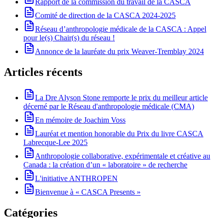
Rapport de la commission du travail de la CASCA
Comité de direction de la CASCA 2024-2025
Réseau d’anthropologie médicale de la CASCA : Appel
pour le(s) Chair(s) du réseau !
Annonce de la lauréate du prix Weaver-Tremblay 2024
Articles récents
La Dre Alyson Stone remporte le prix du meilleur article
décerné par le Réseau d'anthropologie médicale (CMA)
En mémoire de Joachim Voss
Lauréat et mention honorable du Prix du livre CASCA
Labrecque-Lee 2025
Anthropologie collaborative, expérimentale et créative au
Canada : la création d’un « laboratoire » de recherche
L'initiative ANTHROPEN
Bienvenue à « CASCA Presents »
Catégories