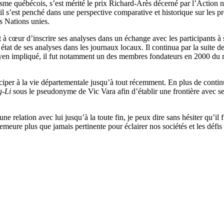
isme québécois, s’est mérité le prix Richard-Arès décerné par l’Action n
 il s’est penché dans une perspective comparative et historique sur les 
s Nations unies.
nt à cœur d’inscrire ses analyses dans un échange avec les participants 
 état de ses analyses dans les journaux locaux. Il continua par la suite de
Citoyen impliqué, il fut notamment un des membres fondateurs en 2000
articiper à la vie départementale jusqu’à tout récemment. En plus de continu
g-Li
sous le pseudonyme de Vic Vara afin d’établir une frontière avec
une relation avec lui jusqu’à la toute fin, je peux dire sans hésiter qu’i
meure plus que jamais pertinente pour éclairer nos sociétés et les défis 