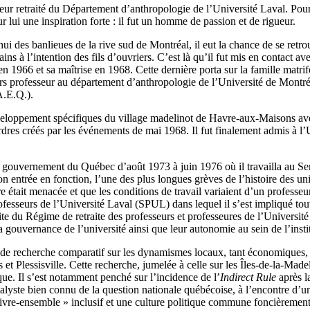
r retraité du Département d’anthropologie de l’Université Laval. Pour le
 lui une inspiration forte : il fut un homme de passion et de rigueur.
d’hui des banlieues de la rive sud de Montréal, il eut la chance de se retro
ains à l’intention des fils d’ouvriers. C’est là qu’il fut mis en contact 
n 1966 et sa maîtrise en 1968. Cette dernière porta sur la famille matrif
professeur au département d’anthropologie de l’Université de Montréal,
A.E.Q.).
 développement spécifiques du village madelinot de Havre-aux-Maisons av
rdres créés par les événements de mai 1968. Il fut finalement admis à l’
r le gouvernement du Québec d’août 1973 à juin 1976 où il travailla au 
n entrée en fonction, l’une des plus longues grèves de l’histoire des uni
e était menacée et que les conditions de travail variaient d’un professeur 
esseurs de l’Université Laval (SPUL) dans lequel il s’est impliqué tout 
e du Régime de retraite des professeurs et professeures de l’Université
a gouvernance de l’université ainsi que leur autonomie au sein de l’insti
t de recherche comparatif sur les dynamismes locaux, tant économiques, 
s et Plessisville. Cette recherche, jumelée à celle sur les Îles-de-la-Ma
que. Il s’est notamment penché sur l’incidence de l’
Indirect Rule
après l
nalyste bien connu de la question nationale québécoise, à l’encontre d’u
vre-ensemble » inclusif et une culture politique commune foncièrement