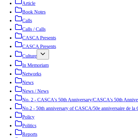
Article
Book Notes
Calls
Calls / Calls
CASCA Presents
CASCA Presents
Culture
In Memoriam
Networks
News
News / News
No. 2 - CASCA's 50th Anniversary/CASCA's 50th Annive
No.2 - 50th anniversary of CASCA/50e anniversaire de 
Policy
Politics
Reports