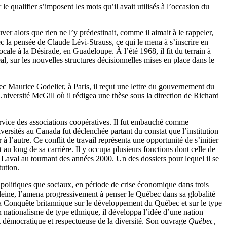
 qualifier s’imposent les mots qu’il avait utilisés à l’occasion du
uver alors que rien ne l’y prédestinait, comme il aimait à le rappeler,
avec la pensée de Claude Lévi-Strauss, ce qui le mena à s’inscrire en
ocale à la Désirade, en Guadeloupe. À l’été 1968, il fit du terrain à
 sur les nouvelles structures décisionnelles mises en place dans le
ec Maurice Godelier, à Paris, il reçut une lettre du gouvernement du
Université McGill où il rédigea une thèse sous la direction de Richard
Service des associations coopératives. Il fut embauché comme
versités au Canada fut déclenchée partant du constat que l’institution
à l’autre. Ce conflit de travail représenta une opportunité de s’initier
au long de sa carrière. Il y occupa plusieurs fonctions dont celle de
 Laval au tournant des années 2000. Un des dossiers pour lequel il se
tution.
politiques que sociaux, en période de crise économique dans trois
deleine, l’amena progressivement à penser le Québec dans sa globalité
a Conquête britannique sur le développement du Québec et sur le type
n nationalisme de type ethnique, il développa l’idée d’une nation
 démocratique et respectueuse de la diversité. Son ouvrage
Québec,