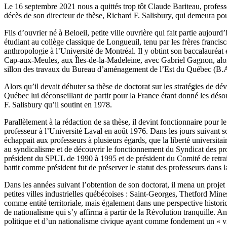
Le 16 septembre 2021 nous a quittés trop tôt Claude Bariteau, professeu
décès de son directeur de thèse, Richard F. Salisbury, qui demeura pour
Fils d’ouvrier né à Beloeil, petite ville ouvrière qui fait partie aujour
étudiant au collège classique de Longueuil, tenu par les frères francisc
anthropologie à l’Université de Montréal. Il y obtint son baccalauréat e
Cap-aux-Meules, aux Îles-de-la-Madeleine, avec Gabriel Gagnon, alors 
sillon des travaux du Bureau d’aménagement de l’Est du Québec (B.
Alors qu’il devait débuter sa thèse de doctorat sur les stratégies de
Québec lui déconseillant de partir pour la France étant donné les déso
F. Salisbury qu’il soutint en 1978.
Parallèlement à la rédaction de sa thèse, il devint fonctionnaire pou
professeur à l’Université Laval en août 1976. Dans les jours suivant so
échappait aux professeurs à plusieurs égards, que la liberté universitair
au syndicalisme et de découvrir le fonctionnement du Syndicat des prof
président du SPUL de 1990 à 1995 et de président du Comité de retrait
battit comme président fut de préserver le statut des professeurs dans l
Dans les années suivant l’obtention de son doctorat, il mena un proje
petites villes industrielles québécoises : Saint-Georges, Thetford Mine
comme entité territoriale, mais également dans une perspective histori
de nationalisme qui s’y affirma à partir de la Révolution tranquille. A
politique et d’un nationalisme civique ayant comme fondement un « vi