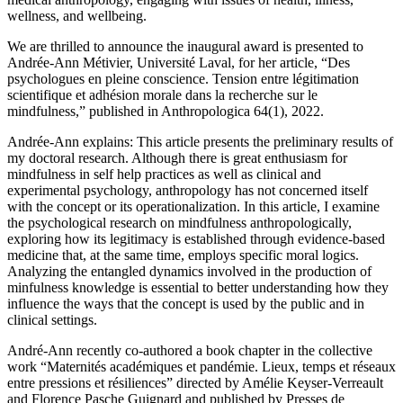
wellness, and wellbeing.
We are thrilled to announce the inaugural award is presented to
Andrée-Ann Métivier, Université Laval, for her article, “Des
psychologues en pleine conscience. Tension entre légitimation
scientifique et adhésion morale dans la recherche sur le
mindfulness,” published in Anthropologica 64(1), 2022.
Andrée-Ann explains: This article presents the preliminary results of
my doctoral research. Although there is great enthusiasm for
mindfulness in self help practices as well as clinical and
experimental psychology, anthropology has not concerned itself
with the concept or its operationalization. In this article, I examine
the psychological research on mindfulness anthropologically,
exploring how its legitimacy is established through evidence-based
medicine that, at the same time, employs specific moral logics.
Analyzing the entangled dynamics involved in the production of
minfulness knowledge is essential to better understanding how they
influence the ways that the concept is used by the public and in
clinical settings.
André-Ann recently co-authored a book chapter in the collective
work “Maternités académiques et pandémie. Lieux, temps et réseaux
entre pressions et résiliences” directed by Amélie Keyser-Verreault
and Florence Pasche Guignard and published by Presses de